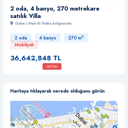
2 oda, 4 banyo, 270 metrekare
satılık Villa
Dubai | Nad Al Sheba bölgesinde
2
2 oda
4 banyo
270 m
Mobilyalı
36,642,848 TL
SATILIK
Haritaya tıklayarak nerede olduğunu görün