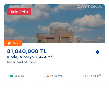
Satılık / Villa
Yeni
81,840,000 TL
2
5 oda, 6 banyolu, 474 m
Dubai, Nad Al Sheba
2
5 Oda
6 Banyo
474 m