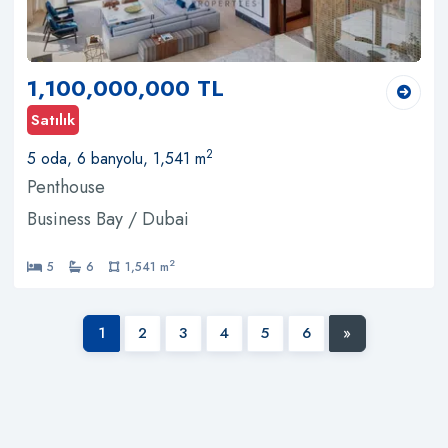
1,100,000,000 TL
Satılık
2
5 oda, 6 banyolu, 1,541 m
Penthouse
Business Bay / Dubai
2
5
6
1,541 m
1
2
3
4
5
6
»