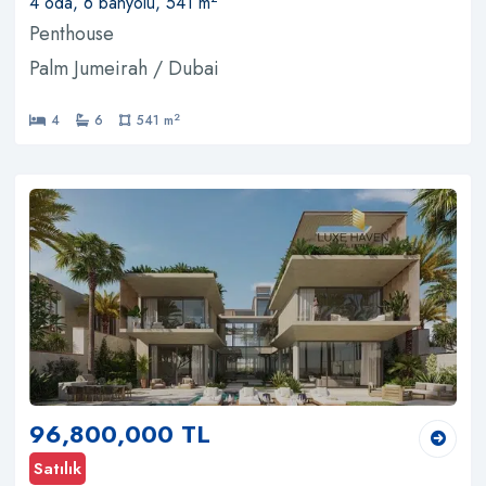
4 oda, 6 banyolu, 541 m
Penthouse
Palm Jumeirah / Dubai
2
4
6
541 m
96,800,000 TL
Satılık