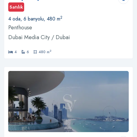
Satılık
2
4 oda, 6 banyolu, 480 m
Penthouse
Dubai Media City / Dubai
2
4
6
480 m