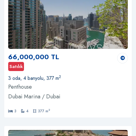
66,000,000 TL
Satılık
2
3 oda, 4 banyolu, 377 m
Penthouse
Dubai Marina / Dubai
2
3
4
377 m