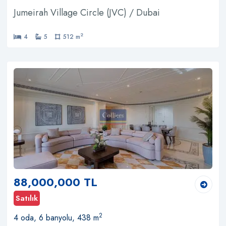
Jumeirah Village Circle (JVC) / Dubai
2
4
5
512 m
88,000,000 TL
Satılık
2
4 oda, 6 banyolu, 438 m