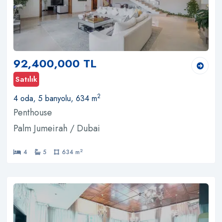
92,400,000 TL
Satılık
2
4 oda, 5 banyolu, 634 m
Penthouse
Palm Jumeirah / Dubai
2
4
5
634 m