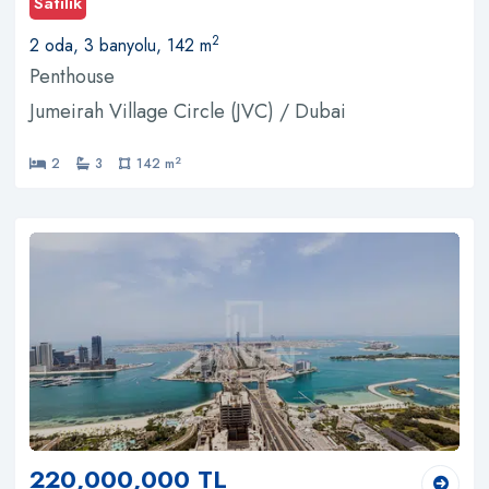
Satılık
2
2 oda, 3 banyolu, 142 m
Penthouse
Jumeirah Village Circle (JVC) / Dubai
2
2
3
142 m
220,000,000 TL