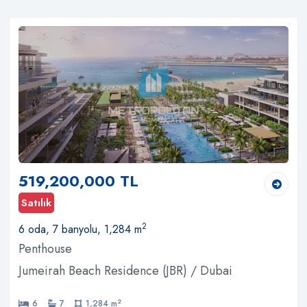
519,200,000 TL
Satılık
2
6 oda, 7 banyolu, 1,284 m
Penthouse
Jumeirah Beach Residence (JBR) / Dubai
2
6
7
1,284 m