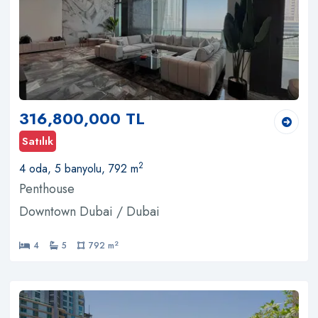
316,800,000 TL
Satılık
2
4 oda, 5 banyolu, 792 m
Penthouse
Downtown Dubai / Dubai
2
4
5
792 m