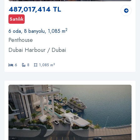
487,017,414 TL
Satılık
2
6 oda, 8 banyolu, 1,085 m
Penthouse
Dubai Harbour / Dubai
2
6
8
1,085 m