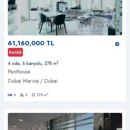
61,160,000 TL
Satılık
2
4 oda, 6 banyolu, 278 m
Penthouse
Dubai Marina / Dubai
2
4
6
278 m