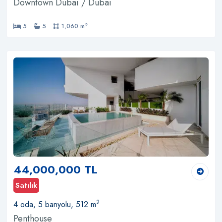
Downtown Dubai / Dubai
2
5
5
1,060 m
44,000,000 TL
Satılık
2
4 oda, 5 banyolu, 512 m
Penthouse