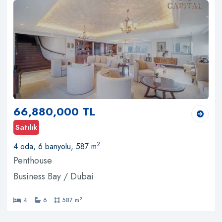
66,880,000 TL
Satılık
2
4 oda, 6 banyolu, 587 m
Penthouse
Business Bay / Dubai
2
4
6
587 m