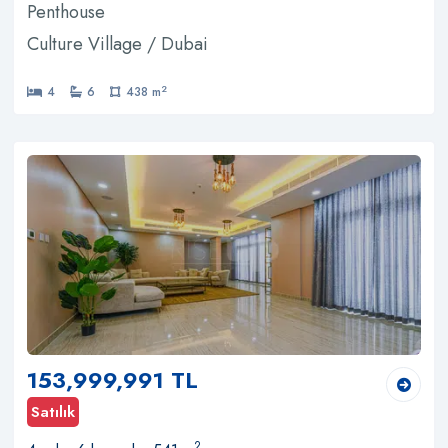
Penthouse
Culture Village / Dubai
2
4
6
438 m
153,999,991 TL
Satılık
2