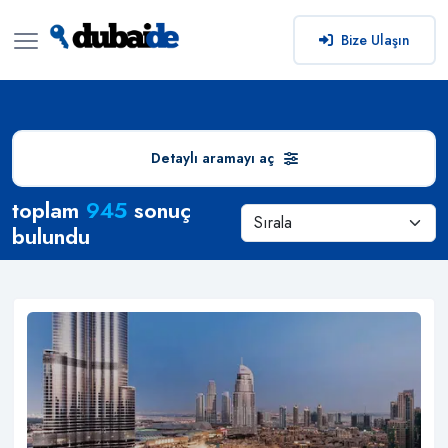
Bize Ulaşın
Detaylı aramayı aç
Arama Sonuçları
toplam
945
sonuç
bulundu