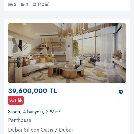
2
2
3
142 m
39,600,000 TL
Satılık
2
3 oda, 4 banyolu, 299 m
Penthouse
Dubai Silicon Oasis / Dubai