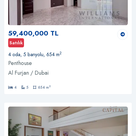
59,400,000 TL
Satılık
2
4 oda, 5 banyolu, 654 m
Penthouse
Al Furjan / Dubai
2
4
5
654 m