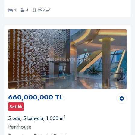
2
3
4
299 m
660,000,000 TL
Satılık
2
5 oda, 5 banyolu, 1,060 m
Penthouse