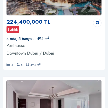
224,400,000 TL
Satılık
2
4 oda, 5 banyolu, 494 m
Penthouse
Downtown Dubai / Dubai
2
4
5
494 m