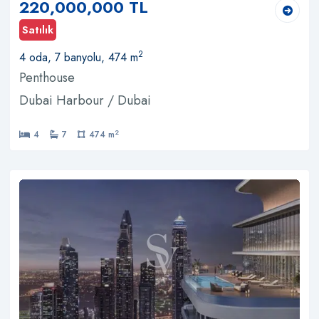
220,000,000 TL
Satılık
2
4 oda, 7 banyolu, 474 m
Penthouse
Dubai Harbour / Dubai
2
4
7
474 m