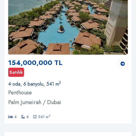
154,000,000 TL
Satılık
2
4 oda, 6 banyolu, 541 m
Penthouse
Palm Jumeirah / Dubai
2
4
6
541 m