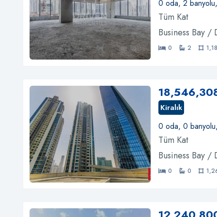
0 oda, 2 banyolu
Tüm Kat
Business Bay /
0
2
1,1
18,546,30
Kiralık
0 oda, 0 banyolu
Tüm Kat
Business Bay /
0
0
1,2
12,240,80