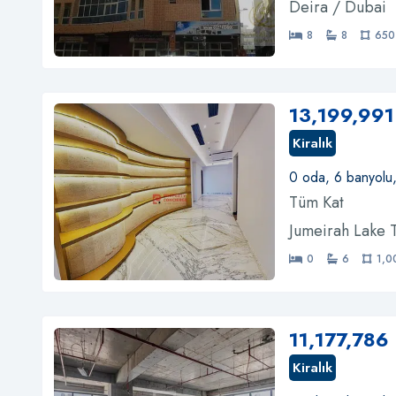
Deira / Dubai
8
8
650
13,199,991
Kiralık
0 oda, 6 banyolu
Tüm Kat
Jumeirah Lake T
0
6
1,0
11,177,786
Kiralık