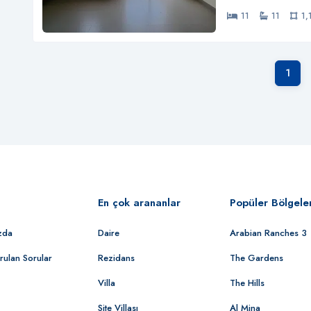
11
11
1,
1
En çok arananlar
Popüler Bölgele
zda
Daire
Arabian Ranches 3
rulan Sorular
Rezidans
The Gardens
Villa
The Hills
Site Villası
Al Mina