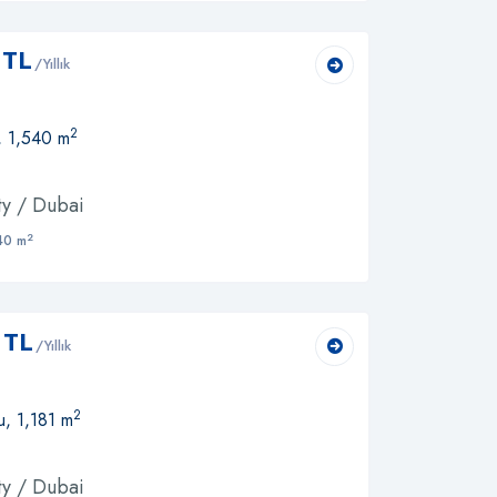
 TL
/Yıllık
2
, 1,540 m
ity / Dubai
2
40 m
 TL
/Yıllık
2
u, 1,181 m
ity / Dubai