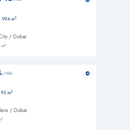
2
, 994 m
City / Dubai
2
 m
L
/Yıllık
2
, 93 m
ens / Dubai
2
m