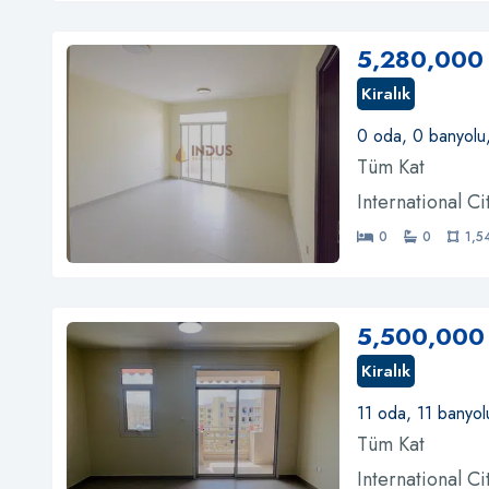
5,280,000
Kiralık
0 oda, 0 banyolu
Tüm Kat
International C
0
0
1,5
5,500,000
Kiralık
11 oda, 11 banyol
Tüm Kat
International C