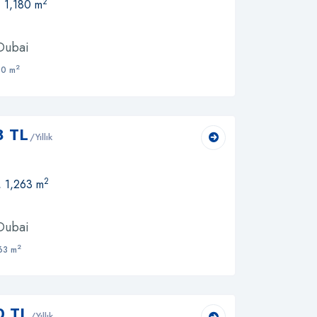
2
, 1,180 m
 Dubai
2
80 m
8 TL
/Yıllık
2
, 1,263 m
 Dubai
2
63 m
0 TL
/Yıllık