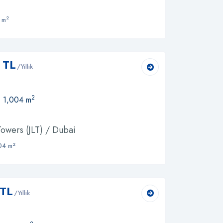
2
 m
 TL
/Yıllık
2
, 1,004 m
owers (JLT) / Dubai
2
04 m
 TL
/Yıllık