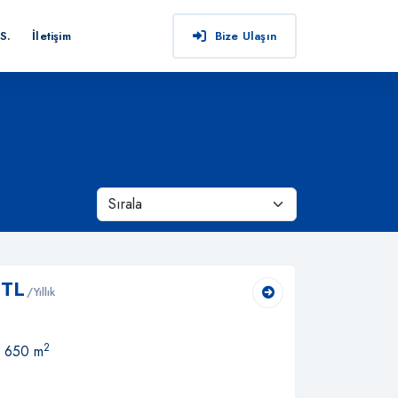
S.
İletişim
Bize Ulaşın
 TL
/Yıllık
2
, 650 m