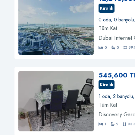
Kiralık
0 oda, 0 banyolu
Tüm Kat
Dubai Internet 
0
0
994
545,600 T
Kiralık
1 oda, 2 banyolu
Tüm Kat
Discovery Gard
1
2
93 