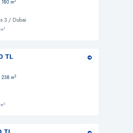
2
, 180 m
s 3 / Dubai
2
 m
0 TL
2
, 238 m
2
 m
0 TL