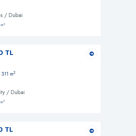
s / Dubai
2
 m
0 TL
2
, 311 m
ity / Dubai
2
 m
0 TL