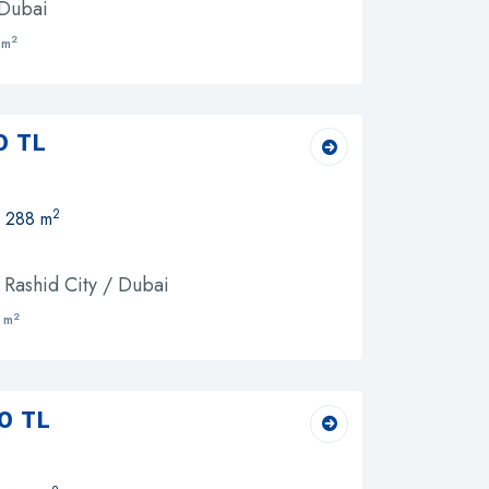
 Dubai
2
 m
0 TL
2
, 288 m
ashid City / Dubai
2
 m
0 TL