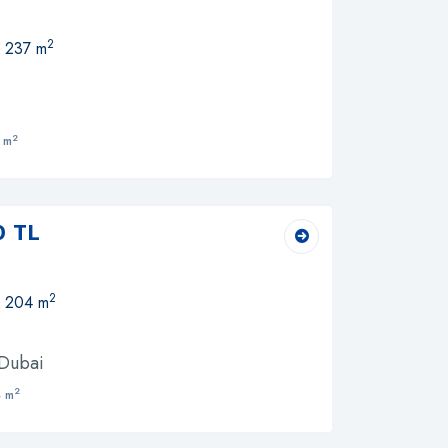
2
, 237 m
2
 m
0 TL
2
, 204 m
 Dubai
2
 m