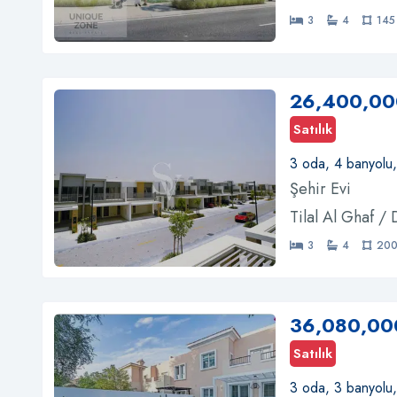
3
4
145
26,400,00
Satılık
3 oda, 4 banyolu
Şehir Evi
Tilal Al Ghaf /
3
4
200
36,080,00
Satılık
3 oda, 3 banyolu