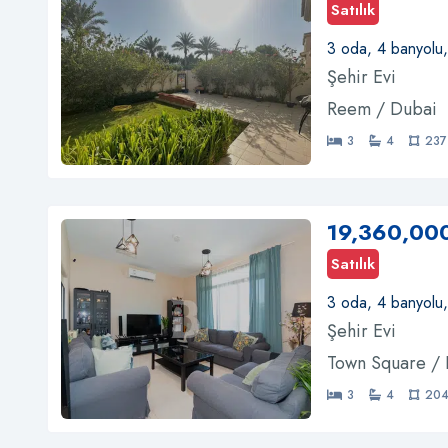
Satılık
3 oda, 4 banyolu
Şehir Evi
Reem / Dubai
3
4
237
19,360,00
Satılık
3 oda, 4 banyolu
Şehir Evi
Town Square /
3
4
204