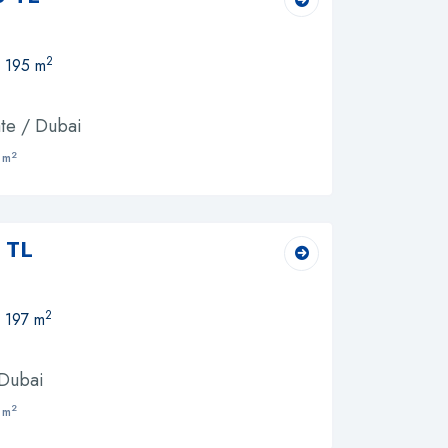
2
, 195 m
ate / Dubai
2
 m
 TL
2
, 197 m
 Dubai
2
 m