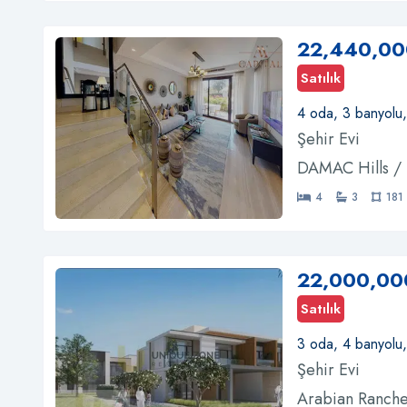
22,440,00
Satılık
4 oda, 3 banyolu
Şehir Evi
DAMAC Hills /
4
3
181
22,000,00
Satılık
3 oda, 4 banyolu
Şehir Evi
Arabian Ranche