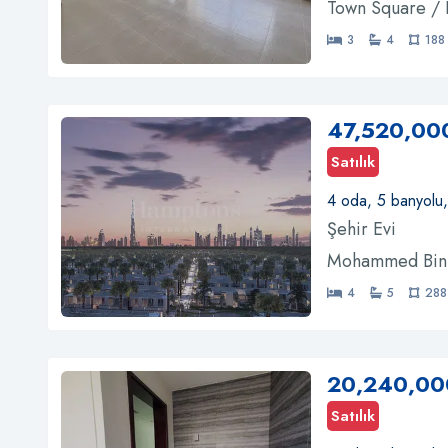
Town Square /
3
4
188
47,520,00
Satılık
4 oda, 5 banyolu
Şehir Evi
Mohammed Bin R
4
5
288
20,240,00
Satılık