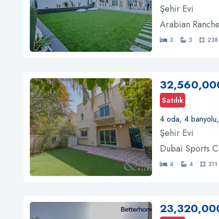
Şehir Evi
Arabian Ranche
3
3
238
32,560,00
Satılık
4 oda, 4 banyolu
Şehir Evi
Dubai Sports C
4
4
311
23,320,00