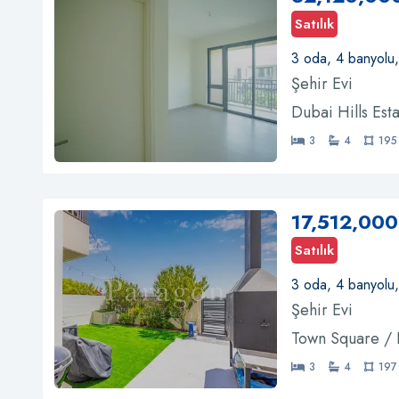
Satılık
3 oda, 4 banyolu
Şehir Evi
Dubai Hills Est
3
4
195
17,512,000
Satılık
3 oda, 4 banyolu
Şehir Evi
Town Square /
3
4
197