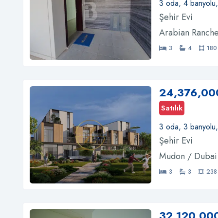
3 oda, 4 banyolu
Şehir Evi
Arabian Ranche
3
4
180
24,376,00
Satılık
3 oda, 3 banyolu
Şehir Evi
Mudon / Dubai
3
3
238
32,120,00