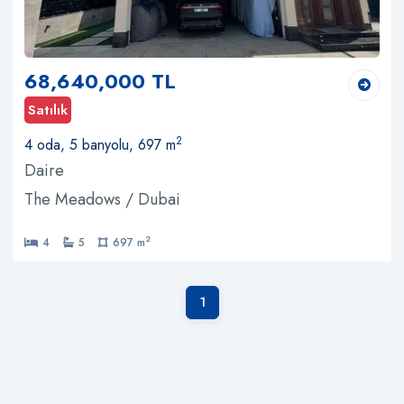
68,640,000 TL
Satılık
2
4 oda, 5 banyolu, 697 m
Daire
The Meadows / Dubai
2
4
5
697 m
1