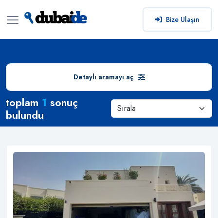
Bize Ulaşın
Detaylı aramayı aç
Arama Sonuçları
toplam
1
sonuç
bulundu