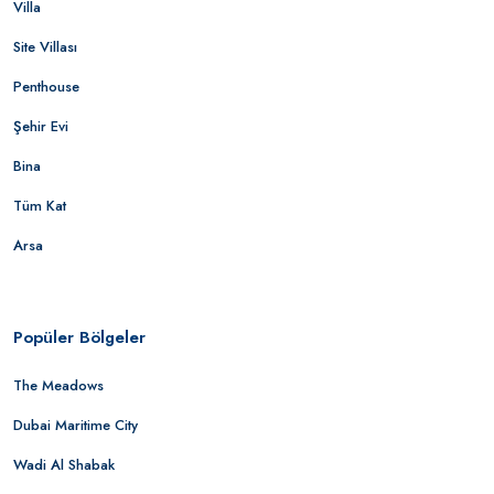
Villa
Site Villası
Penthouse
Şehir Evi
Bina
Tüm Kat
Arsa
Popüler Bölgeler
The Meadows
Dubai Maritime City
Wadi Al Shabak