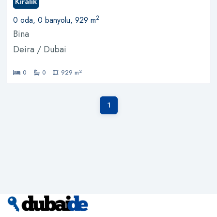
Kiralık
2
0 oda, 0 banyolu, 929 m
Bina
Deira / Dubai
2
0
0
929 m
1