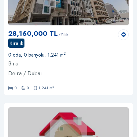
28,160,000 TL
/Yıllık
Kiralık
2
0 oda, 0 banyolu, 1,241 m
Bina
Deira / Dubai
2
0
0
1,241 m