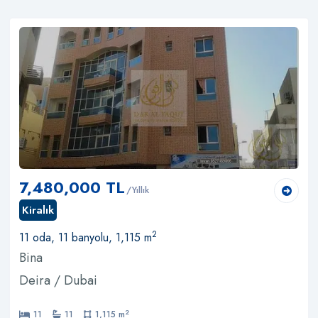
7,480,000 TL
/Yıllık
Kiralık
2
11 oda, 11 banyolu, 1,115 m
Bina
Deira / Dubai
2
11
11
1,115 m