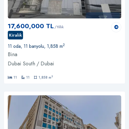
17,600,000 TL
/Yıllık
Kiralık
2
11 oda, 11 banyolu, 1,858 m
Bina
Dubai South / Dubai
2
11
11
1,858 m