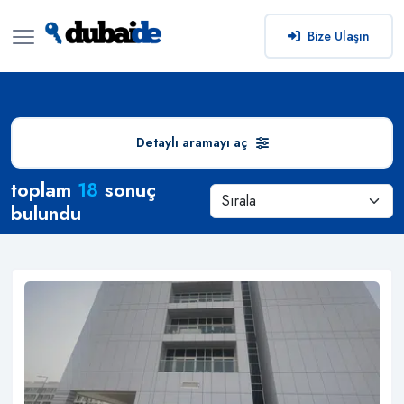
Bize Ulaşın
Detaylı aramayı aç
Arama Sonuçları
toplam
18
sonuç
bulundu