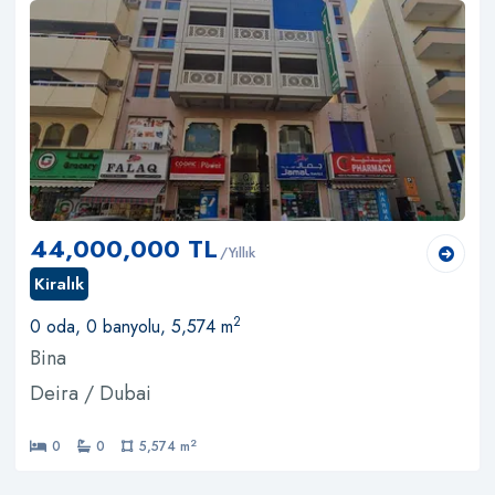
44,000,000 TL
/Yıllık
Kiralık
2
0 oda, 0 banyolu, 5,574 m
Bina
Deira / Dubai
2
0
0
5,574 m