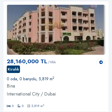
28,160,000 TL
/Yıllık
Kiralık
2
0 oda, 0 banyolu, 5,819 m
Bina
International City / Dubai
2
0
0
5,819 m