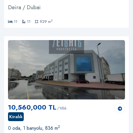
Deira / Dubai
2
11
11
929 m
10,560,000 TL
/Yıllık
Kiralık
2
0 oda, 1 banyolu, 836 m