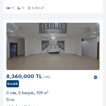
2
11
11
6,323 m
8,360,000 TL
/Yıllık
Kiralık
2
0 oda, 0 banyolu, 929 m
Bina