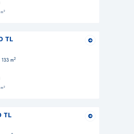
i
2
 m
0 TL
2
, 133 m
i
2
 m
0 TL