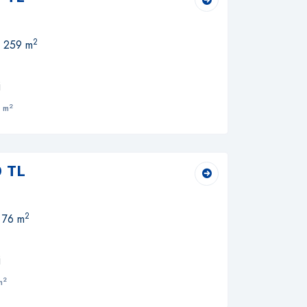
2
, 259 m
i
2
 m
0 TL
2
, 76 m
i
2
m