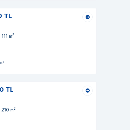
0 TL
2
 111 m
i
2
 m
0 TL
2
, 210 m
i