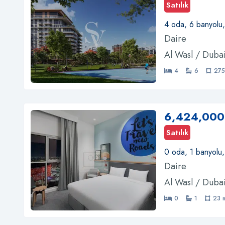
Satılık
4 oda, 6 banyolu
Daire
Al Wasl / Duba
4
6
275
6,424,000
Satılık
0 oda, 1 banyolu
Daire
Al Wasl / Duba
0
1
23 