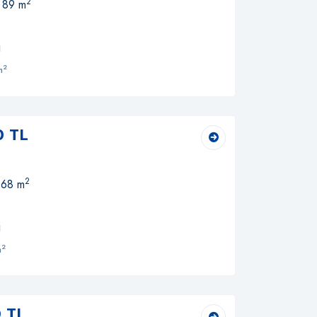
2
, 89 m
i
2
m
0 TL
2
 68 m
i
2
m
 TL