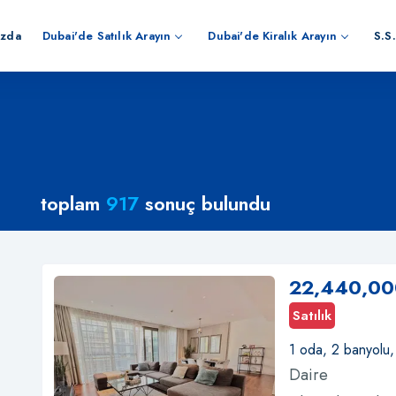
ızda
Dubai'de Satılık Arayın
Dubai'de Kiralık Arayın
S.S.
toplam
917
sonuç bulundu
22,440,00
Satılık
1 oda, 2 banyolu
Daire