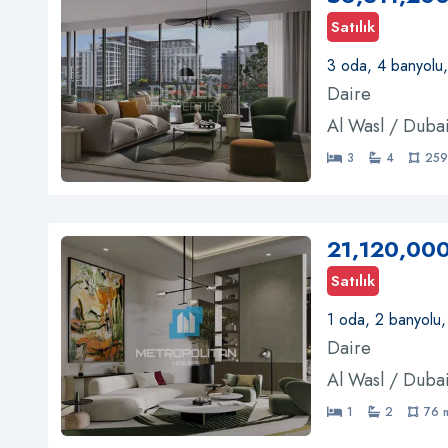
Satılık
3 oda, 4 banyolu
Daire
Al Wasl / Duba
3
4
259
21,120,00
Satılık
1 oda, 2 banyolu
Daire
Al Wasl / Duba
1
2
76 