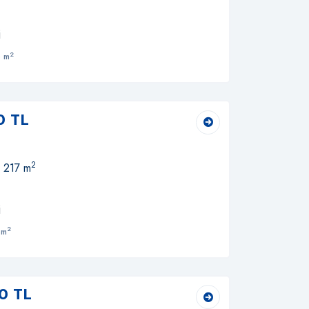
i
2
 m
0 TL
2
, 217 m
i
2
 m
0 TL