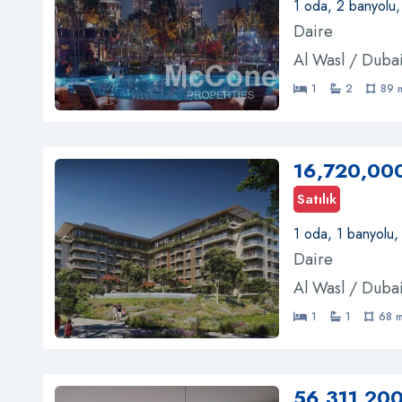
1 oda, 2 banyolu
Daire
Al Wasl / Duba
1
2
89 
16,720,00
Satılık
1 oda, 1 banyolu,
Daire
Al Wasl / Duba
1
1
68 
56,311,200