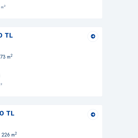
2
 m
0 TL
2
 73 m
i
2
m
0 TL
2
, 226 m