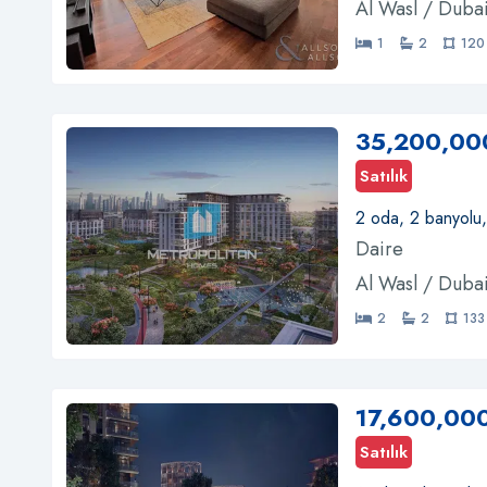
Al Wasl / Duba
1
2
120
35,200,00
Satılık
2 oda, 2 banyolu
Daire
Al Wasl / Duba
2
2
133
17,600,00
Satılık