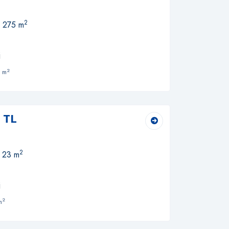
2
, 275 m
i
2
 m
 TL
2
, 23 m
i
2
m