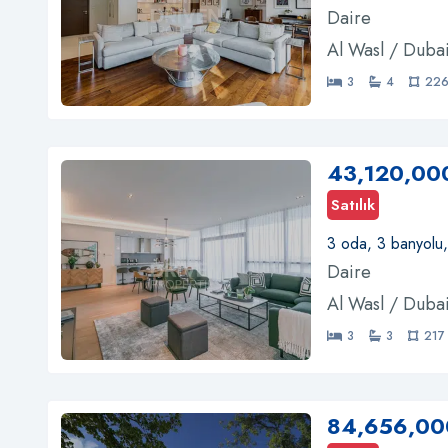
Daire
Al Wasl / Duba
3
4
226
43,120,00
Satılık
3 oda, 3 banyolu
Daire
Al Wasl / Duba
3
3
217
84,656,00