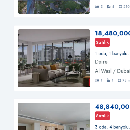
3
4
210
18,480,00
Satılık
1 oda, 1 banyolu,
Daire
Al Wasl / Duba
1
1
73 
48,840,00
Satılık
3 oda, 4 banyolu