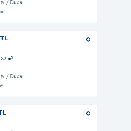
ty / Dubai
2
 m
 TL
2
, 33 m
ty / Dubai
2
m
TL