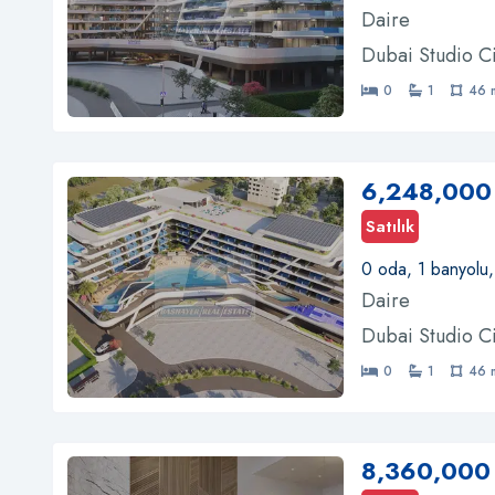
Daire
Dubai Studio Ci
0
1
46 
6,248,000
Satılık
0 oda, 1 banyolu
Daire
Dubai Studio Ci
0
1
46 
8,360,000