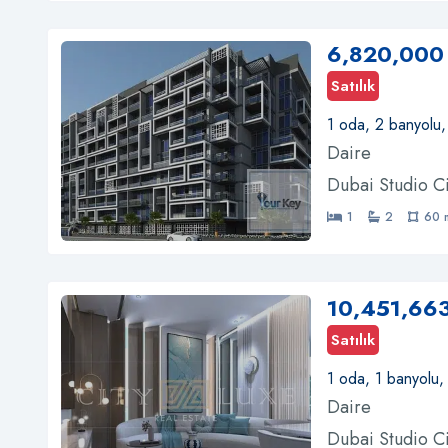
6,820,000
Satılık
1 oda, 2 banyolu
Daire
Dubai Studio Ci
1
2
60 
10,451,66
Satılık
1 oda, 1 banyolu,
Daire
Dubai Studio Ci