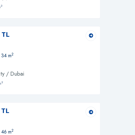
2
m
 TL
2
, 34 m
ty / Dubai
2
m
 TL
2
, 46 m