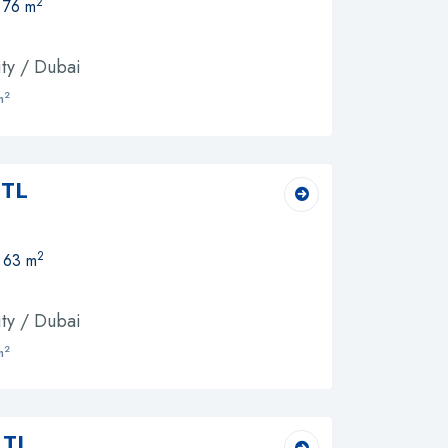
2
, 76 m
ty / Dubai
2
m
 TL
2
, 63 m
ty / Dubai
2
m
 TL