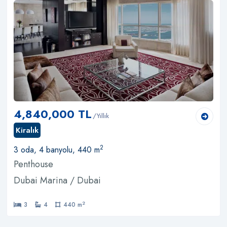
4,840,000 TL
/Yıllık
Kiralık
2
3 oda, 4 banyolu, 440 m
Penthouse
Dubai Marina / Dubai
2
3
4
440 m