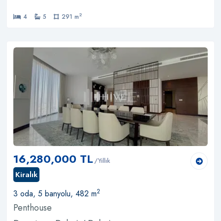
2
4
5
291 m
16,280,000 TL
/Yıllık
Kiralık
2
3 oda, 5 banyolu, 482 m
Penthouse