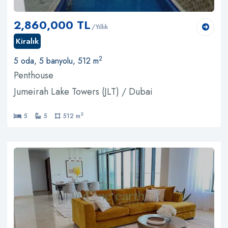
2,860,000 TL
/Yıllık
Kiralık
2
5 oda, 5 banyolu, 512 m
Penthouse
Jumeirah Lake Towers (JLT) / Dubai
2
5
5
512 m