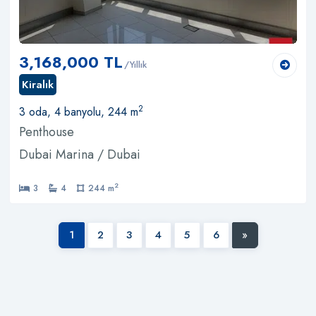
3,168,000 TL
/Yıllık
Kiralık
2
3 oda, 4 banyolu, 244 m
Penthouse
Dubai Marina / Dubai
2
3
4
244 m
1
2
3
4
5
6
»