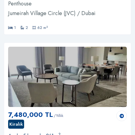
Penthouse
Jumeirah Village Circle (JVC) / Dubai
2
1
2
62 m
7,480,000 TL
/Yıllık
Kiralık
2