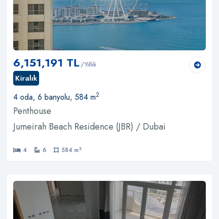
6,151,191 TL
/Yıllık
Kiralık
2
4 oda, 6 banyolu, 584 m
Penthouse
Jumeirah Beach Residence (JBR) / Dubai
2
4
6
584 m