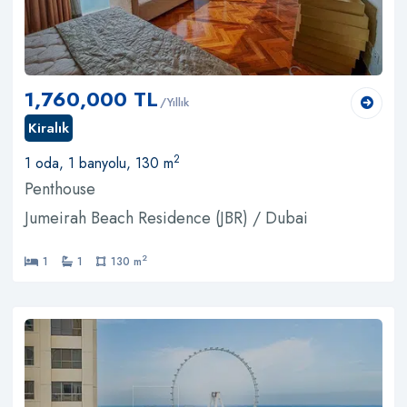
1,760,000 TL
/Yıllık
Kiralık
2
1 oda, 1 banyolu, 130 m
Penthouse
Jumeirah Beach Residence (JBR) / Dubai
2
1
1
130 m