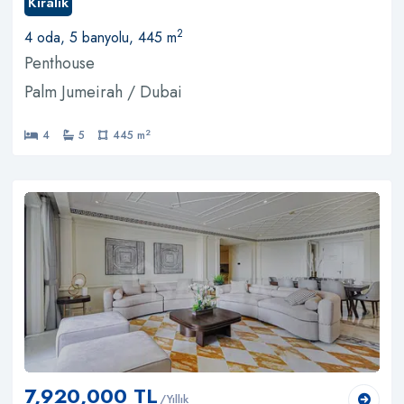
Kiralık
2
4 oda, 5 banyolu, 445 m
Penthouse
Palm Jumeirah / Dubai
2
4
5
445 m
7,920,000 TL
/Yıllık