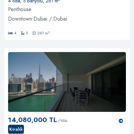
4 oda, 5 banyolu, 261 m
Penthouse
Downtown Dubai / Dubai
2
4
5
261 m
14,080,000 TL
/Yıllık
Kiralık