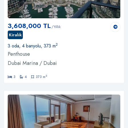
3,608,000 TL
/Yıllık
Kiralık
2
3 oda, 4 banyolu, 373 m
Penthouse
Dubai Marina / Dubai
2
3
4
373 m