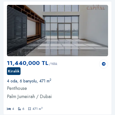
11,440,000 TL
/Yıllık
Kiralık
2
4 oda, 6 banyolu, 471 m
Penthouse
Palm Jumeirah / Dubai
2
4
6
471 m