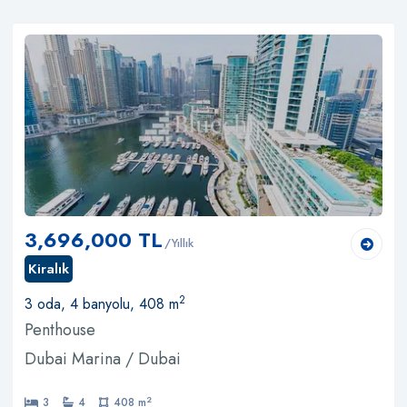
3,696,000 TL
/Yıllık
Kiralık
2
3 oda, 4 banyolu, 408 m
Penthouse
Dubai Marina / Dubai
2
3
4
408 m