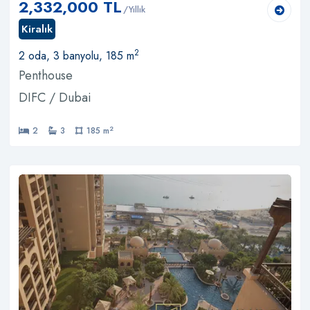
2,332,000 TL
/Yıllık
Kiralık
2
2 oda, 3 banyolu, 185 m
Penthouse
DIFC / Dubai
2
2
3
185 m