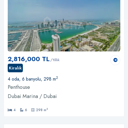
2,816,000 TL
/Yıllık
Kiralık
2
4 oda, 6 banyolu, 298 m
Penthouse
Dubai Marina / Dubai
2
4
6
298 m