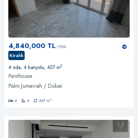
4,840,000 TL
/Yıllık
Kiralık
2
4 oda, 4 banyolu, 457 m
Penthouse
Palm Jumeirah / Dubai
2
4
4
457 m