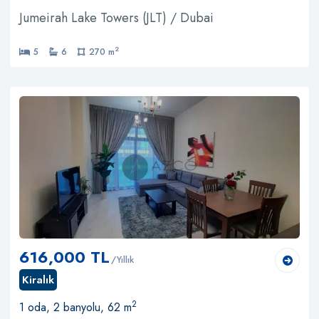
Jumeirah Lake Towers (JLT) / Dubai
2
5
6
270 m
616,000 TL
/Yıllık
Kiralık
2
1 oda, 2 banyolu, 62 m