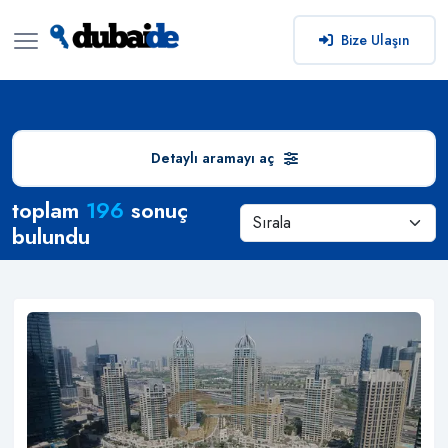
Bize Ulaşın
Detaylı aramayı aç
Arama Sonuçları
toplam
196
sonuç
bulundu