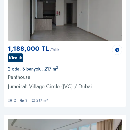
1,188,000 TL
/Yıllık
Kiralık
2
2 oda, 3 banyolu, 217 m
Penthouse
Jumeirah Village Circle (JVC) / Dubai
2
2
3
217 m