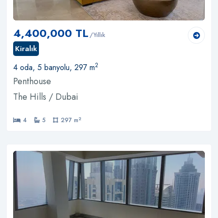
4,400,000 TL
/Yıllık
Kiralık
2
4 oda, 5 banyolu, 297 m
Penthouse
The Hills / Dubai
2
4
5
297 m