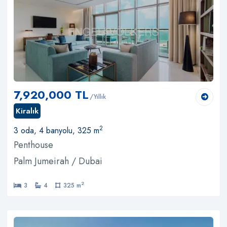
7,920,000 TL
/Yıllık
Kiralık
2
3 oda, 4 banyolu, 325 m
Penthouse
Palm Jumeirah / Dubai
2
3
4
325 m