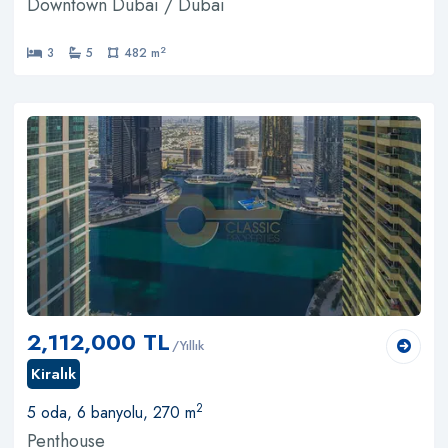
Downtown Dubai / Dubai
2
3
5
482 m
2,112,000 TL
/Yıllık
Kiralık
2
5 oda, 6 banyolu, 270 m
Penthouse