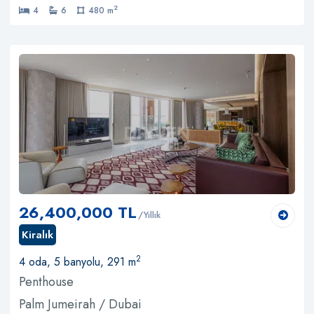
2
4
6
480 m
26,400,000 TL
/Yıllık
Kiralık
2
4 oda, 5 banyolu, 291 m
Penthouse
Palm Jumeirah / Dubai