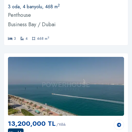
2
3 oda, 4 banyolu, 468 m
Penthouse
Business Bay / Dubai
2
3
4
468 m
13,200,000 TL
/Yıllık