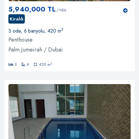
5,940,000 TL
/Yıllık
Kiralık
2
3 oda, 6 banyolu, 420 m
Penthouse
Palm Jumeirah / Dubai
2
3
6
420 m