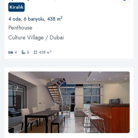
Kiralık
2
4 oda, 6 banyolu, 438 m
Penthouse
Culture Village / Dubai
2
4
6
438 m