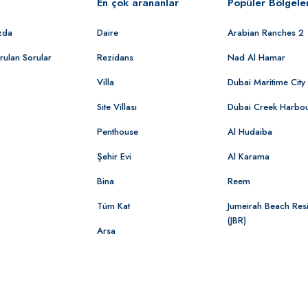
En çok arananlar
Popüler Bölgele
zda
Daire
Arabian Ranches 2
rulan Sorular
Rezidans
Nad Al Hamar
Villa
Dubai Maritime City
Site Villası
Dubai Creek Harbo
Penthouse
Al Hudaiba
Şehir Evi
Al Karama
Bina
Reem
Tüm Kat
Jumeirah Beach Res
(JBR)
Arsa
© 2022 Dubaide.com | Tüm Hakları Saklıdır