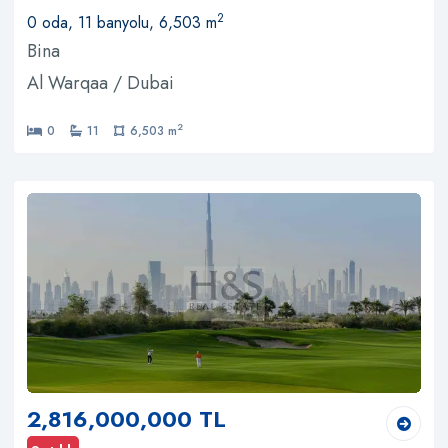
2
0 oda, 11 banyolu, 6,503 m
Bina
Al Warqaa / Dubai
2
0
11
6,503 m
2,816,000,000 TL