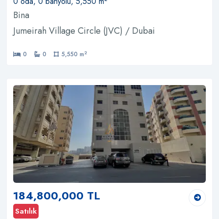
0 oda, 0 banyolu, 5,550 m
Bina
Jumeirah Village Circle (JVC) / Dubai
2
0
0
5,550 m
184,800,000 TL
Satılık