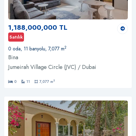
1,188,000,000 TL
Satılık
2
0 oda, 11 banyolu, 7,077 m
Bina
Jumeirah Village Circle (JVC) / Dubai
2
0
11
7,077 m