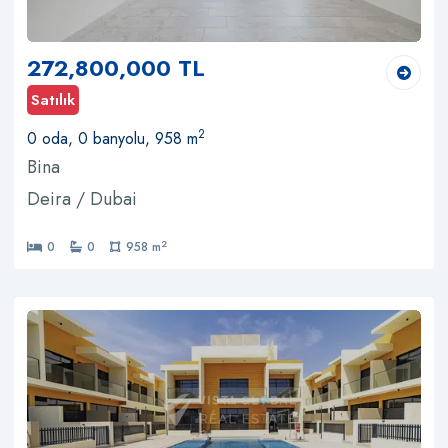
272,800,000 TL
Satılık
2
0 oda, 0 banyolu, 958 m
Bina
Deira / Dubai
2
0
0
958 m