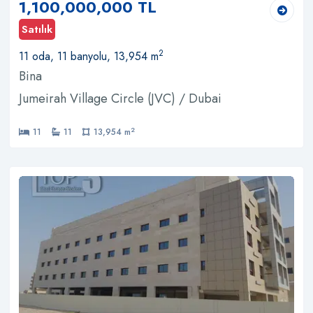
1,100,000,000 TL
Satılık
2
11 oda, 11 banyolu, 13,954 m
Bina
Jumeirah Village Circle (JVC) / Dubai
2
11
11
13,954 m