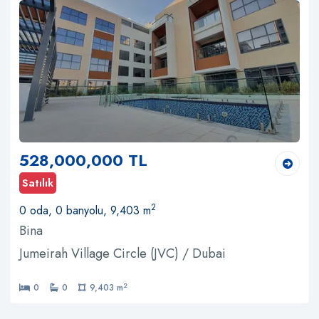
528,000,000 TL
Satılık
2
0 oda, 0 banyolu, 9,403 m
Bina
Jumeirah Village Circle (JVC) / Dubai
2
0
0
9,403 m