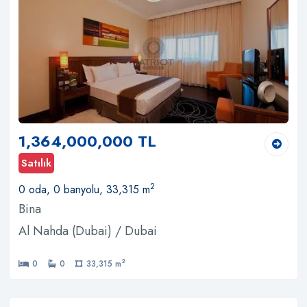
1,364,000,000 TL
Satılık
2
0 oda, 0 banyolu, 33,315 m
Bina
Al Nahda (Dubai) / Dubai
2
0
0
33,315 m