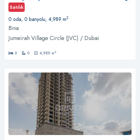
Satılık
2
0 oda, 0 banyolu, 4,989 m
Bina
Jumeirah Village Circle (JVC) / Dubai
2
0
0
4,989 m