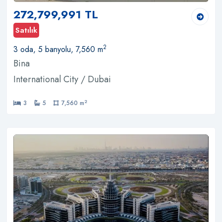
272,799,991 TL
Satılık
2
3 oda, 5 banyolu, 7,560 m
Bina
International City / Dubai
2
3
5
7,560 m