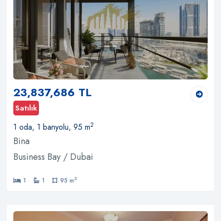
23,837,686 TL
Satılık
2
1 oda, 1 banyolu, 95 m
Bina
Business Bay / Dubai
2
1
1
95 m