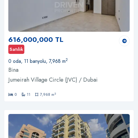
616,000,000 TL
Satılık
2
0 oda, 11 banyolu, 7,968 m
Bina
Jumeirah Village Circle (JVC) / Dubai
2
0
11
7,968 m