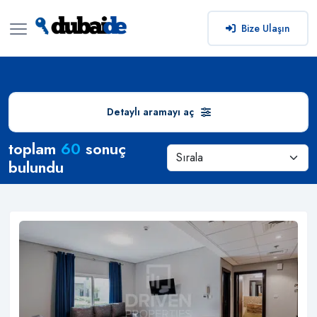
Bize Ulaşın
Detaylı aramayı aç
Arama Sonuçları
toplam
60
sonuç
bulundu