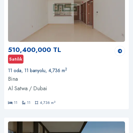
510,400,000 TL
Satılık
2
11 oda, 11 banyolu, 4,736 m
Bina
Al Satwa / Dubai
2
11
11
4,736 m