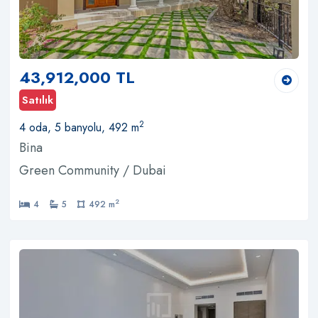
43,912,000 TL
Satılık
2
4 oda, 5 banyolu, 492 m
Bina
Green Community / Dubai
2
4
5
492 m