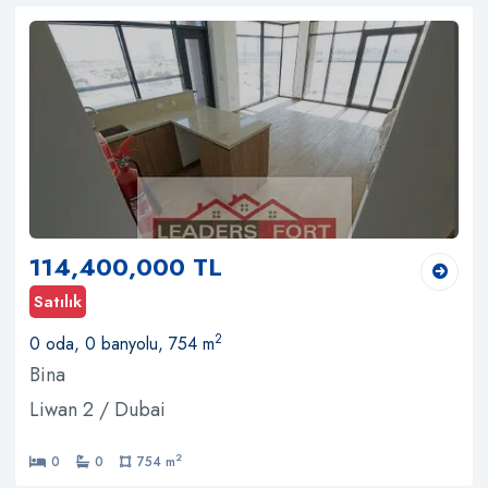
114,400,000 TL
Satılık
2
0 oda, 0 banyolu, 754 m
Bina
Liwan 2 / Dubai
2
0
0
754 m