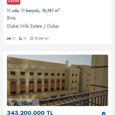
Satılık
2
11 oda, 11 banyolu, 18,581 m
Bina
Dubai Hills Estate / Dubai
2
11
11
18,581 m
343,200,000 TL