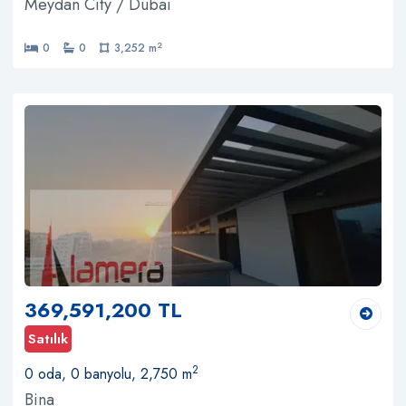
Meydan City / Dubai
2
0
0
3,252 m
369,591,200 TL
Satılık
2
0 oda, 0 banyolu, 2,750 m
Bina