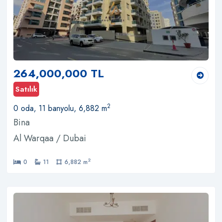
264,000,000 TL
Satılık
2
0 oda, 11 banyolu, 6,882 m
Bina
Al Warqaa / Dubai
2
0
11
6,882 m