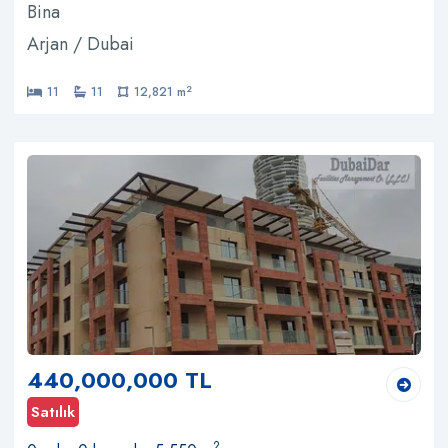
Bina
Arjan / Dubai
2
11
11
12,821 m
440,000,000 TL
Satılık
2