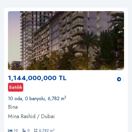
1,144,000,000 TL
Satılık
2
10 oda, 0 banyolu, 6,782 m
Bina
Mina Rashid / Dubai
2
10
0
6,782 m