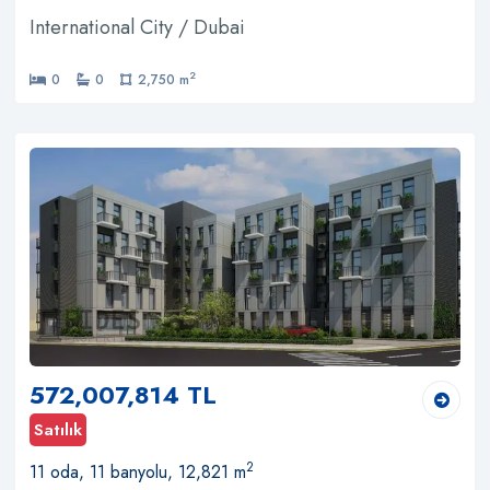
International City / Dubai
2
0
0
2,750 m
572,007,814 TL
Satılık
2
11 oda, 11 banyolu, 12,821 m