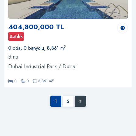
404,800,000 TL
Satılık
2
0 oda, 0 banyolu, 8,861 m
Bina
Dubai Industrial Park / Dubai
2
0
0
8,861 m
1
2
»