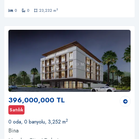
2
0
0
23,232 m
396,000,000 TL
Satılık
2
0 oda, 0 banyolu, 3,252 m
Bina