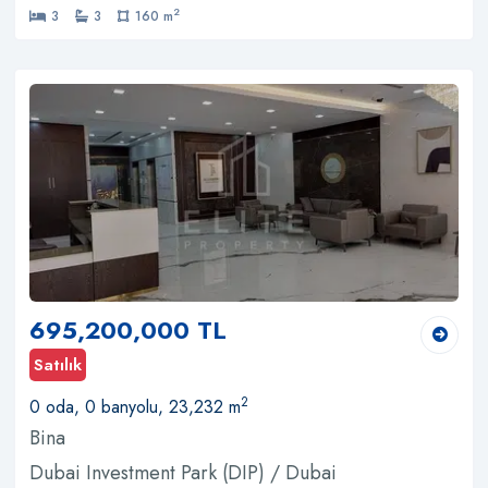
2
3
3
160 m
695,200,000 TL
Satılık
2
0 oda, 0 banyolu, 23,232 m
Bina
Dubai Investment Park (DIP) / Dubai