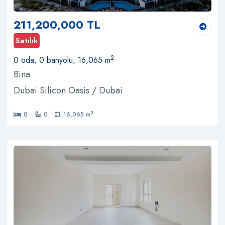
211,200,000 TL
Satılık
2
0 oda, 0 banyolu, 16,065 m
Bina
Dubai Silicon Oasis / Dubai
2
0
0
16,065 m