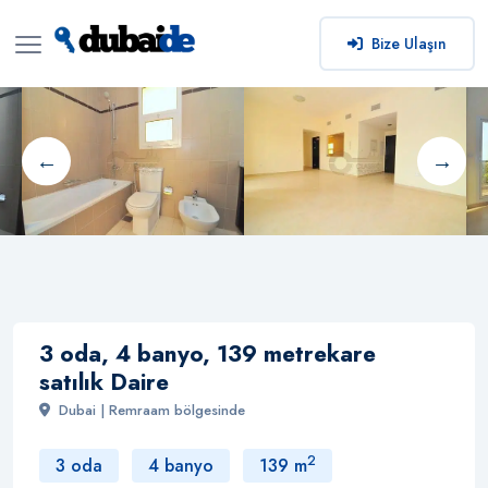
Bize Ulaşın
3 oda, 4 banyo, 139 metrekare
satılık Daire
Dubai | Remraam bölgesinde
2
3 oda
4 banyo
139 m