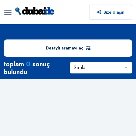
Bize Ulaşın
Detaylı aramayı aç
Arama Sonuçları
toplam
0
sonuç
bulundu