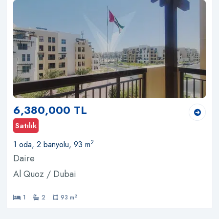
6,380,000 TL
Satılık
2
1 oda, 2 banyolu, 93 m
Daire
Al Quoz / Dubai
2
1
2
93 m