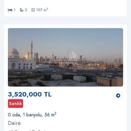
2
1
2
107 m
3,520,000 TL
Satılık
2
0 oda, 1 banyolu, 56 m
Daire