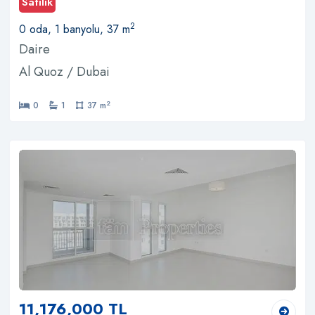
Satılık
2
0 oda, 1 banyolu, 37 m
Daire
Al Quoz / Dubai
2
0
1
37 m
11,176,000 TL