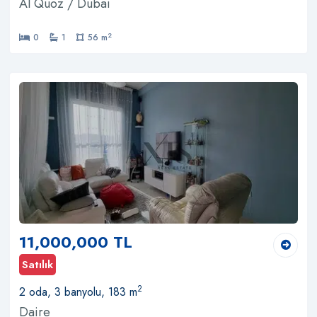
Al Quoz / Dubai
2
0
1
56 m
11,000,000 TL
Satılık
2
2 oda, 3 banyolu, 183 m
Daire