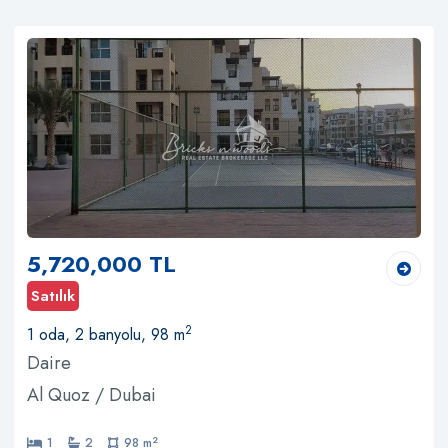
5,720,000 TL
Satılık
2
1 oda, 2 banyolu, 98 m
Daire
Al Quoz / Dubai
2
1
2
98 m