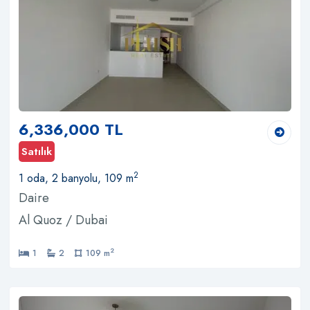
6,336,000 TL
Satılık
2
1 oda, 2 banyolu, 109 m
Daire
Al Quoz / Dubai
2
1
2
109 m