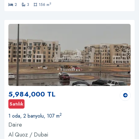
2
2
3
156 m
5,984,000 TL
Satılık
2
1 oda, 2 banyolu, 107 m
Daire
Al Quoz / Dubai