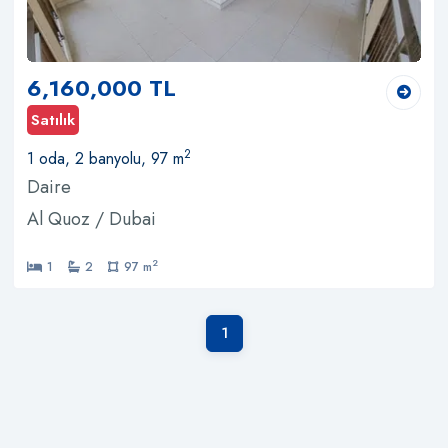
6,160,000 TL
Satılık
2
1 oda, 2 banyolu, 97 m
Daire
Al Quoz / Dubai
2
1
2
97 m
1