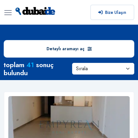
Bize Ulaşın
Detaylı aramayı aç
Arama Sonuçları
toplam
41
sonuç
bulundu