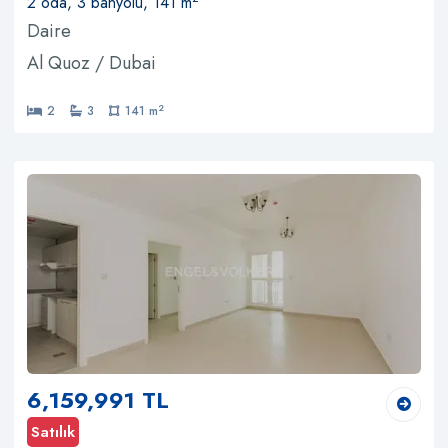
2 oda, 3 banyolu, 141 m
Daire
Al Quoz / Dubai
2
2
3
141 m
6,159,991 TL
Satılık