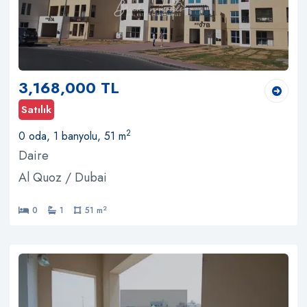
3,168,000 TL
Satılık
2
0 oda, 1 banyolu, 51 m
Daire
Al Quoz / Dubai
2
0
1
51 m