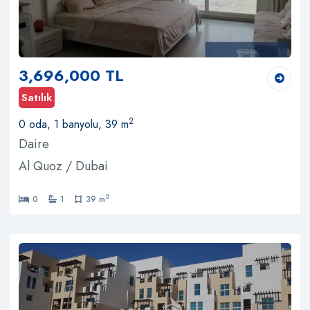
3,696,000 TL
Satılık
2
0 oda, 1 banyolu, 39 m
Daire
Al Quoz / Dubai
2
0
1
39 m