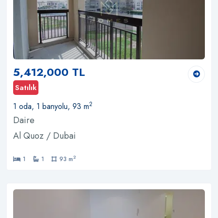
5,412,000 TL
Satılık
2
1 oda, 1 banyolu, 93 m
Daire
Al Quoz / Dubai
2
1
1
93 m