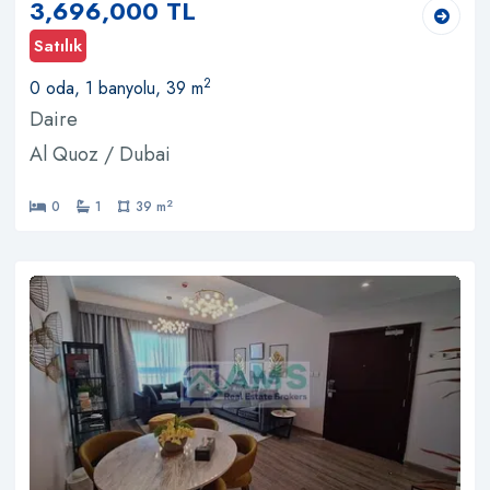
3,696,000 TL
Satılık
2
0 oda, 1 banyolu, 39 m
Daire
Al Quoz / Dubai
2
0
1
39 m