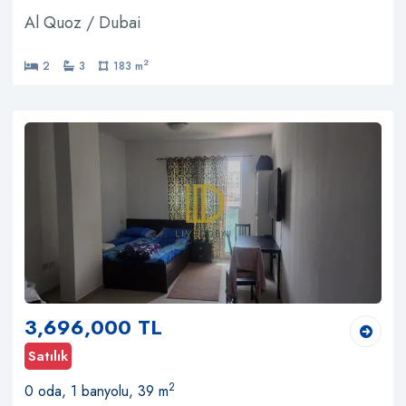
Al Quoz / Dubai
2
2
3
183 m
3,696,000 TL
Satılık
2
0 oda, 1 banyolu, 39 m