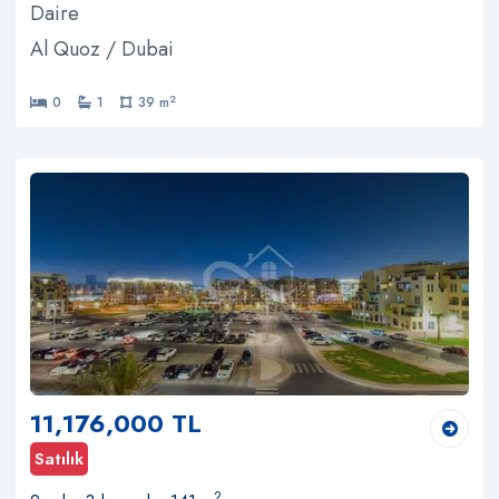
Daire
Al Quoz / Dubai
2
0
1
39 m
11,176,000 TL
Satılık
2