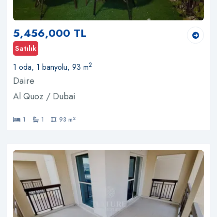
5,456,000 TL
Satılık
2
1 oda, 1 banyolu, 93 m
Daire
Al Quoz / Dubai
2
1
1
93 m