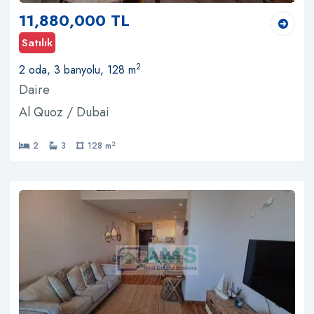
11,880,000 TL
Satılık
2
2 oda, 3 banyolu, 128 m
Daire
Al Quoz / Dubai
2
2
3
128 m