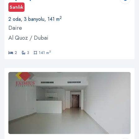
Satılık
2
2 oda, 3 banyolu, 141 m
Daire
Al Quoz / Dubai
2
2
3
141 m