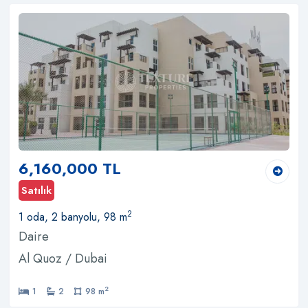
6,160,000 TL
Satılık
2
1 oda, 2 banyolu, 98 m
Daire
Al Quoz / Dubai
2
1
2
98 m