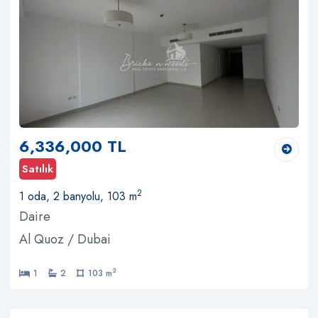
6,336,000 TL
Satılık
2
1 oda, 2 banyolu, 103 m
Daire
Al Quoz / Dubai
2
1
2
103 m