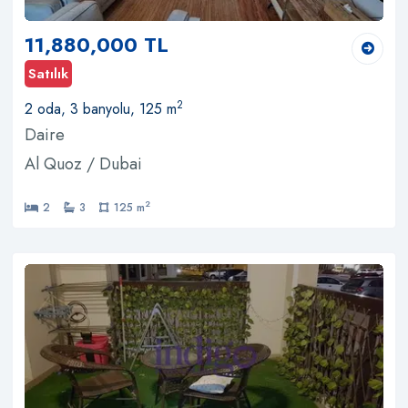
11,880,000 TL
Satılık
2
2 oda, 3 banyolu, 125 m
Daire
Al Quoz / Dubai
2
2
3
125 m