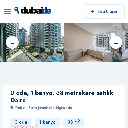
Bize Ulaşın
0 oda, 1 banyo, 33 metrekare satılık
Daire
Dubai | Palm Jumeirah bölgesinde
2
0 oda
1 banyo
33 m