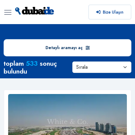
Bize Ulaşın
Detaylı aramayı aç
Arama Sonuçları
toplam
533
sonuç
bulundu