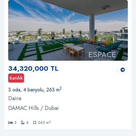
34,320,000 TL
Satılık
2
3 oda, 4 banyolu, 263 m
Daire
DAMAC Hills / Dubai
2
3
4
263 m