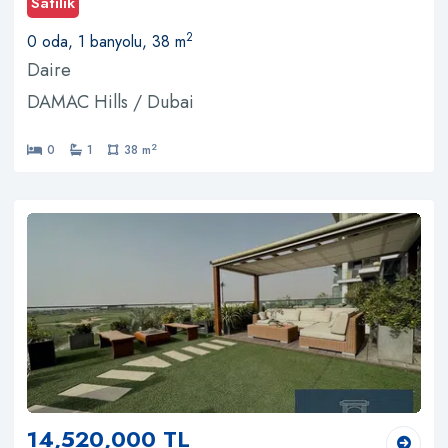
Satılık
2
0 oda, 1 banyolu, 38 m
Daire
DAMAC Hills / Dubai
2
0
1
38 m
14,520,000 TL