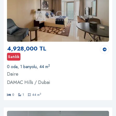
4,928,000 TL
Satılık
2
0 oda, 1 banyolu, 44 m
Daire
DAMAC Hills / Dubai
2
0
1
44 m