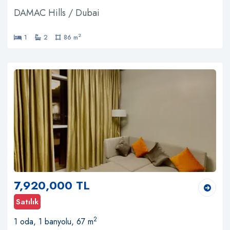
DAMAC Hills / Dubai
2
1
2
86 m
7,920,000 TL
Satılık
2
1 oda, 1 banyolu, 67 m