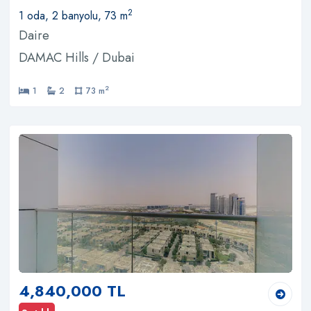
2
1 oda, 2 banyolu, 73 m
Daire
DAMAC Hills / Dubai
2
1
2
73 m
4,840,000 TL