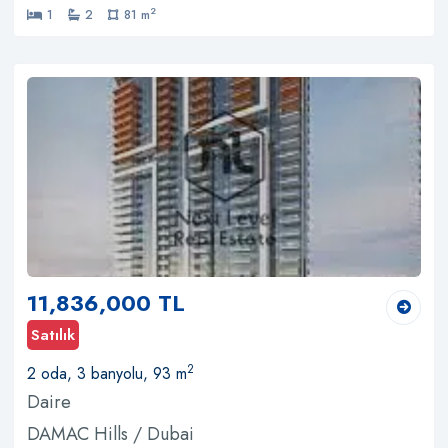
2
1
2
81 m
11,836,000 TL
Satılık
2
2 oda, 3 banyolu, 93 m
Daire
DAMAC Hills / Dubai