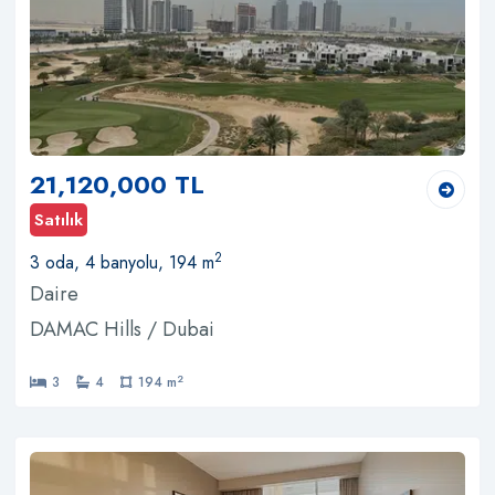
21,120,000 TL
Satılık
2
3 oda, 4 banyolu, 194 m
Daire
DAMAC Hills / Dubai
2
3
4
194 m