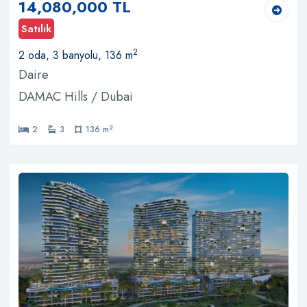
14,080,000 TL
Satılık
2
2 oda, 3 banyolu, 136 m
Daire
DAMAC Hills / Dubai
2
2
3
136 m