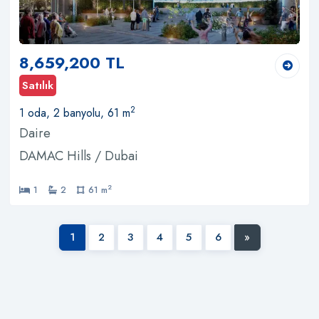
8,659,200 TL
Satılık
2
1 oda, 2 banyolu, 61 m
Daire
DAMAC Hills / Dubai
2
1
2
61 m
1
2
3
4
5
6
»