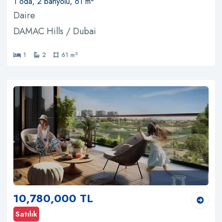
1 oda, 2 banyolu, 61 m
Daire
DAMAC Hills / Dubai
2
1
2
61 m
10,780,000 TL
Satılık