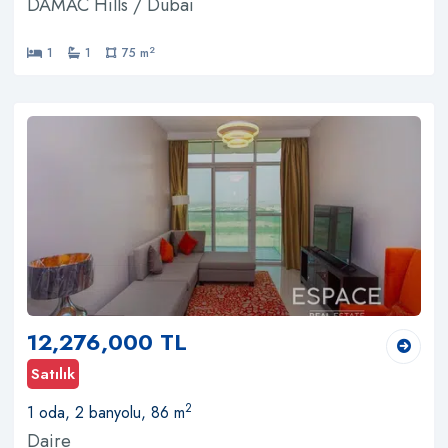
DAMAC Hills / Dubai
2
1
1
75 m
12,276,000 TL
Satılık
2
1 oda, 2 banyolu, 86 m
Daire