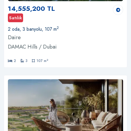
14,555,200 TL
Satılık
2
2 oda, 3 banyolu, 107 m
Daire
DAMAC Hills / Dubai
2
2
3
107 m