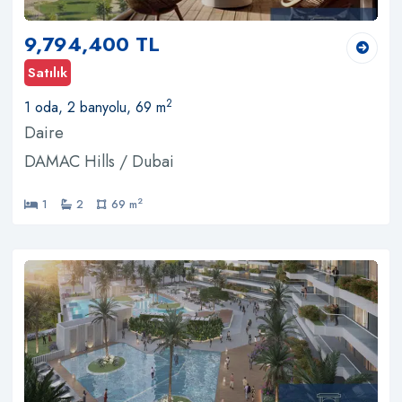
9,794,400 TL
Satılık
2
1 oda, 2 banyolu, 69 m
Daire
DAMAC Hills / Dubai
2
1
2
69 m