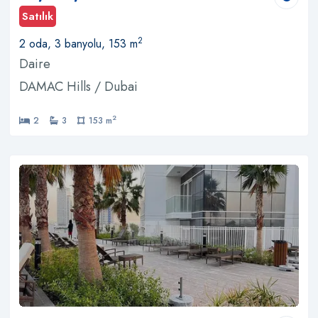
Satılık
2
2 oda, 3 banyolu, 153 m
Daire
DAMAC Hills / Dubai
2
2
3
153 m