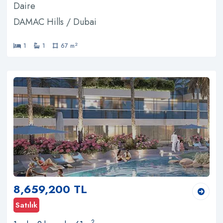
Daire
DAMAC Hills / Dubai
2
1
1
67 m
8,659,200 TL
Satılık
2