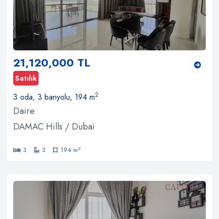
21,120,000 TL
Satılık
2
3 oda, 3 banyolu, 194 m
Daire
DAMAC Hills / Dubai
2
3
3
194 m