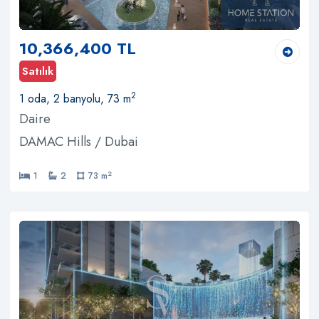
10,366,400 TL
Satılık
2
1 oda, 2 banyolu, 73 m
Daire
DAMAC Hills / Dubai
2
1
2
73 m