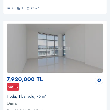
2
2
3
93 m
7,920,000 TL
Satılık
2
1 oda, 1 banyolu, 75 m
Daire