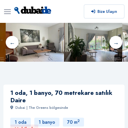
Bize Ulaşın
1 oda, 1 banyo, 70 metrekare satılık
Daire
Dubai | The Greens bölgesinde
2
1 oda
1 banyo
70 m