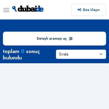
Bize Ulaşın
Detaylı aramayı aç
Arama Sonuçları
toplam
0
sonuç
bulundu