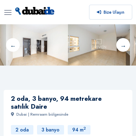
Bize Ulaşın
2 oda, 3 banyo, 94 metrekare
satılık Daire
Dubai | Remraam bölgesinde
2
2 oda
3 banyo
94 m