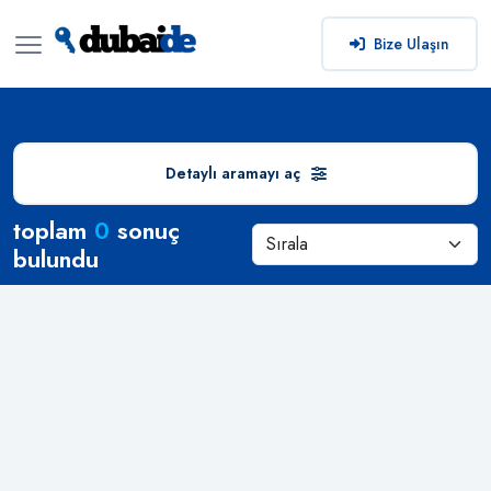
Bize Ulaşın
Detaylı aramayı aç
Arama Sonuçları
toplam
0
sonuç
bulundu