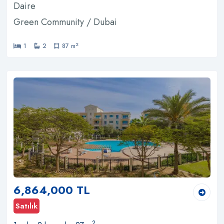
Daire
Green Community / Dubai
2
1
2
87 m
6,864,000 TL
Satılık
2