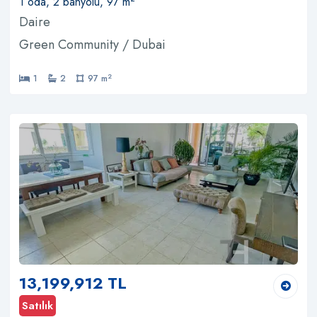
1 oda, 2 banyolu, 97 m
Daire
Green Community / Dubai
2
1
2
97 m
13,199,912 TL
Satılık