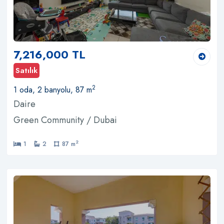
7,216,000 TL
Satılık
2
1 oda, 2 banyolu, 87 m
Daire
Green Community / Dubai
2
1
2
87 m