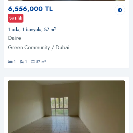
6,556,000 TL
Satılık
2
1 oda, 1 banyolu, 87 m
Daire
Green Community / Dubai
2
1
1
87 m