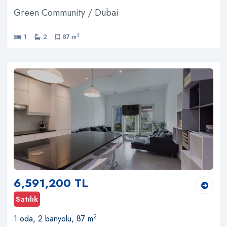
Green Community / Dubai
2
1
2
87 m
6,591,200 TL
Satılık
2
1 oda, 2 banyolu, 87 m