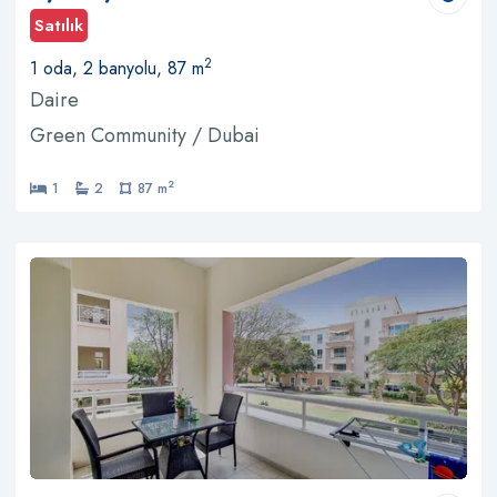
Satılık
2
1 oda, 2 banyolu, 87 m
Daire
Green Community / Dubai
2
1
2
87 m