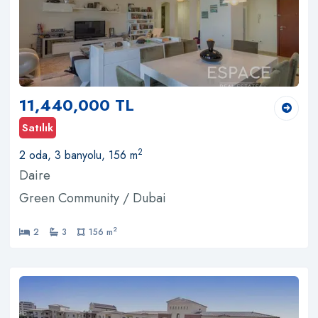
11,440,000 TL
Satılık
2
2 oda, 3 banyolu, 156 m
Daire
Green Community / Dubai
2
2
3
156 m