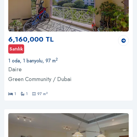
6,160,000 TL
Satılık
2
1 oda, 1 banyolu, 97 m
Daire
Green Community / Dubai
2
1
1
97 m