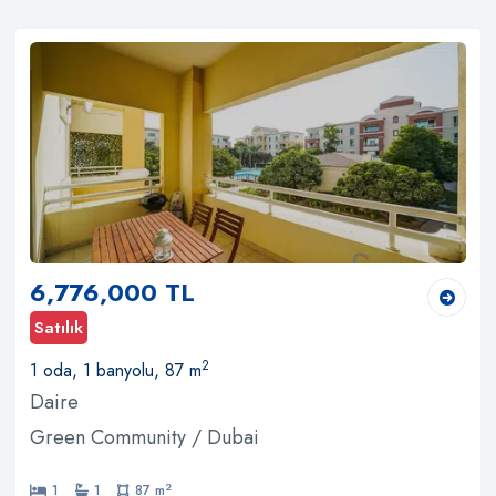
6,776,000 TL
Satılık
2
1 oda, 1 banyolu, 87 m
Daire
Green Community / Dubai
2
1
1
87 m