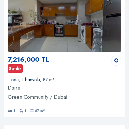
7,216,000 TL
Satılık
2
1 oda, 1 banyolu, 87 m
Daire
Green Community / Dubai
2
1
1
87 m