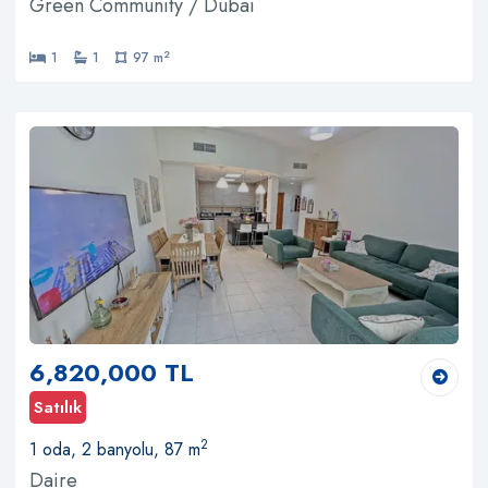
Green Community / Dubai
2
1
1
97 m
6,820,000 TL
Satılık
2
1 oda, 2 banyolu, 87 m
Daire