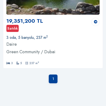
19,351,200 TL
Satılık
2
3 oda, 5 banyolu, 237 m
Daire
Green Community / Dubai
2
3
5
237 m
1