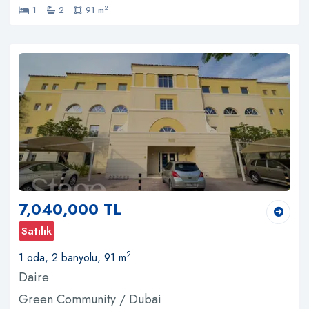
2
1
2
91 m
7,040,000 TL
Satılık
2
1 oda, 2 banyolu, 91 m
Daire
Green Community / Dubai