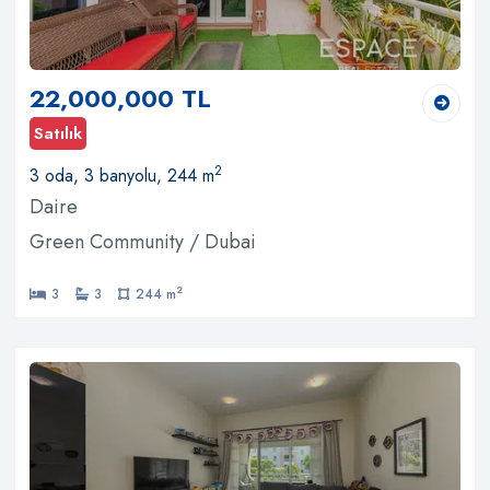
22,000,000 TL
Satılık
2
3 oda, 3 banyolu, 244 m
Daire
Green Community / Dubai
2
3
3
244 m