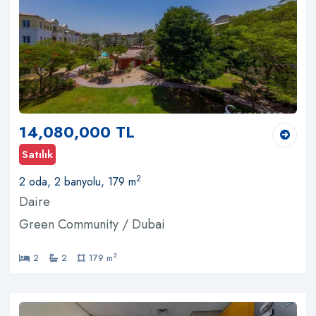
14,080,000 TL
Satılık
2
2 oda, 2 banyolu, 179 m
Daire
Green Community / Dubai
2
2
2
179 m