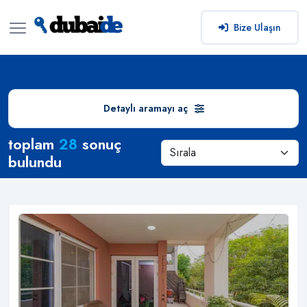
Bize Ulaşın
Detaylı aramayı aç
Arama Sonuçları
toplam
28
sonuç
bulundu