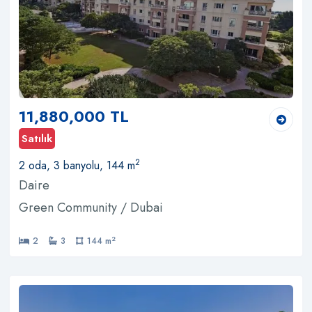
11,880,000 TL
Satılık
2
2 oda, 3 banyolu, 144 m
Daire
Green Community / Dubai
2
2
3
144 m