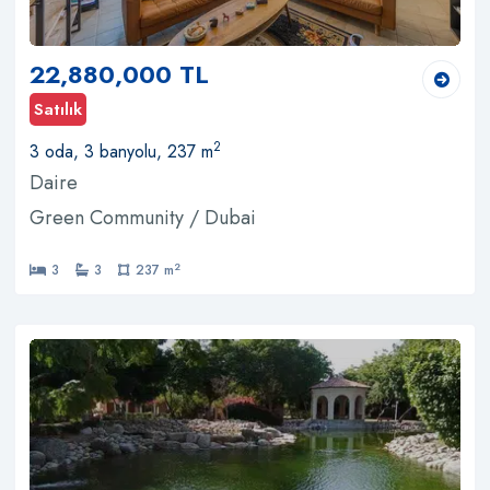
22,880,000 TL
Satılık
2
3 oda, 3 banyolu, 237 m
Daire
Green Community / Dubai
2
3
3
237 m