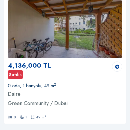
4,136,000 TL
Satılık
2
0 oda, 1 banyolu, 49 m
Daire
Green Community / Dubai
2
0
1
49 m