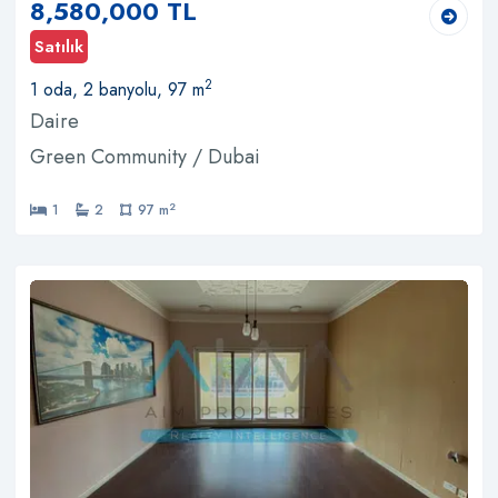
8,580,000 TL
Satılık
2
1 oda, 2 banyolu, 97 m
Daire
Green Community / Dubai
2
1
2
97 m