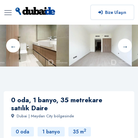
Bize Ulaşın
0 oda, 1 banyo, 35 metrekare
satılık Daire
Dubai | Meydan City bölgesinde
2
0 oda
1 banyo
35 m