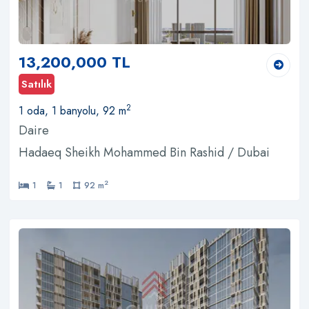
13,200,000 TL
Satılık
2
1 oda, 1 banyolu, 92 m
Daire
Hadaeq Sheikh Mohammed Bin Rashid / Dubai
2
1
1
92 m