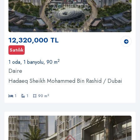
12,320,000 TL
Satılık
2
1 oda, 1 banyolu, 90 m
Daire
Hadaeq Sheikh Mohammed Bin Rashid / Dubai
2
1
1
90 m