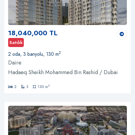
18,040,000 TL
Satılık
2
2 oda, 3 banyolu, 130 m
Daire
Hadaeq Sheikh Mohammed Bin Rashid / Dubai
2
2
3
130 m