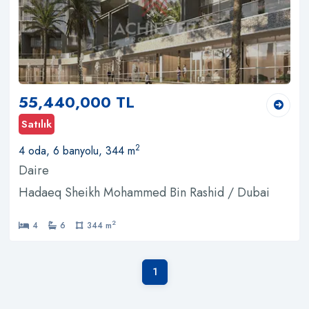
55,440,000 TL
Satılık
2
4 oda, 6 banyolu, 344 m
Daire
Hadaeq Sheikh Mohammed Bin Rashid / Dubai
2
4
6
344 m
1