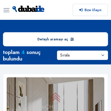
Bize Ulaşın
Detaylı aramayı aç
Arama Sonuçları
toplam
4
sonuç
bulundu