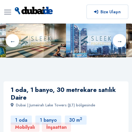
Bize Ulaşın
1 oda, 1 banyo, 30 metrekare satılık
Daire
Dubai | Jumeirah Lake Towers (JLT) bölgesinde
2
1 oda
1 banyo
30 m
Mobilyalı
İnşaattan