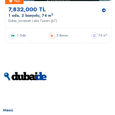
Yeni
7,832,000 TL
2
1 oda, 2 banyolu, 74 m
Dubai, Jumeirah Lake Towers (JLT)
2
1 Oda
2 Banyo
74 m
Menü