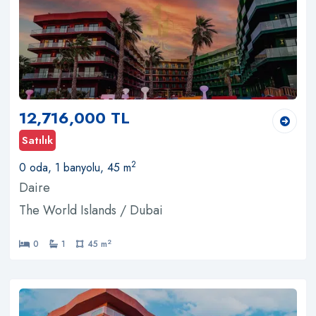
12,716,000 TL
Satılık
2
0 oda, 1 banyolu, 45 m
Daire
The World Islands / Dubai
2
0
1
45 m