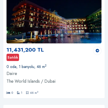
11,431,200 TL
Satılık
2
0 oda, 1 banyolu, 46 m
Daire
The World Islands / Dubai
2
0
1
46 m