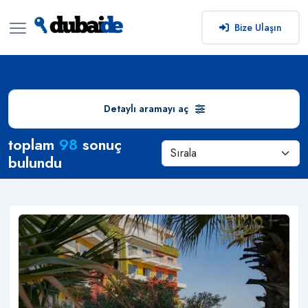
Bize Ulaşın
Detaylı aramayı aç
Arama Sonuçları
toplam
98
sonuç
bulundu