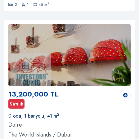
2
2
1
45 m
13,200,000 TL
Satılık
2
0 oda, 1 banyolu, 41 m
Daire
The World Islands / Dubai