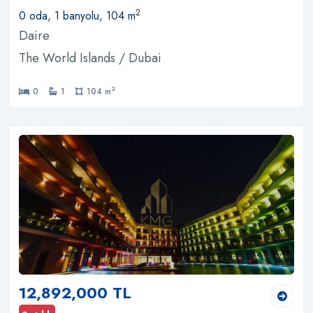
2
0 oda, 1 banyolu, 104 m
Daire
The World Islands / Dubai
2
0
1
104 m
12,892,000 TL