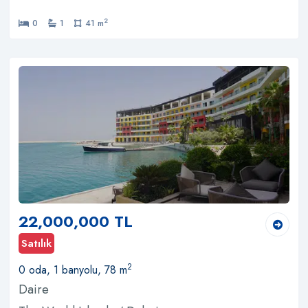
2
0
1
41 m
22,000,000 TL
Satılık
2
0 oda, 1 banyolu, 78 m
Daire