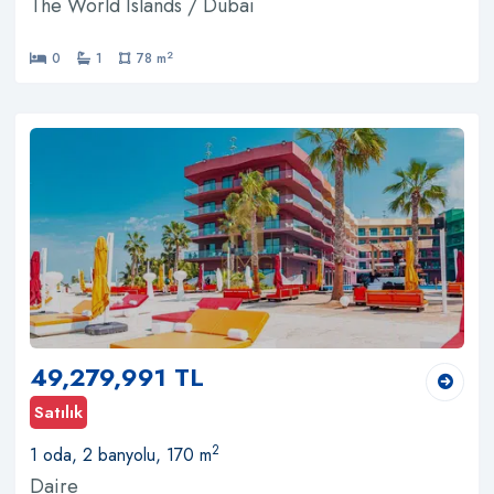
The World Islands / Dubai
2
0
1
78 m
49,279,991 TL
Satılık
2
1 oda, 2 banyolu, 170 m
Daire