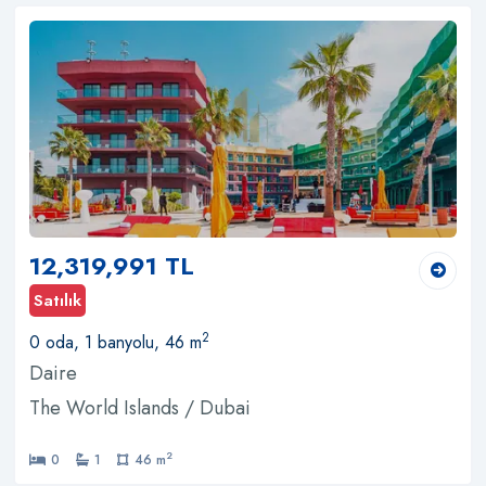
12,319,991 TL
Satılık
2
0 oda, 1 banyolu, 46 m
Daire
The World Islands / Dubai
2
0
1
46 m