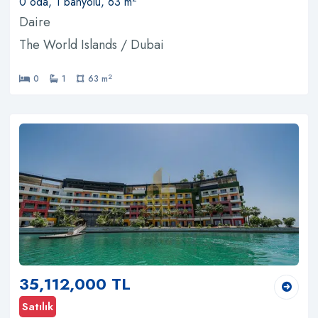
0 oda, 1 banyolu, 63 m
Daire
The World Islands / Dubai
2
0
1
63 m
35,112,000 TL
Satılık