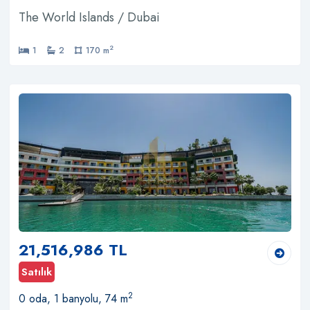
The World Islands / Dubai
2
1
2
170 m
21,516,986 TL
Satılık
2
0 oda, 1 banyolu, 74 m