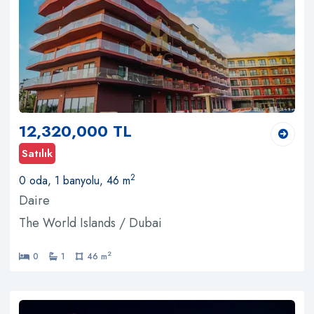
12,320,000 TL
Satılık
2
0 oda, 1 banyolu, 46 m
Daire
The World Islands / Dubai
2
0
1
46 m