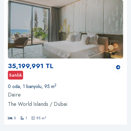
35,199,991 TL
Satılık
2
0 oda, 1 banyolu, 95 m
Daire
The World Islands / Dubai
2
0
1
95 m