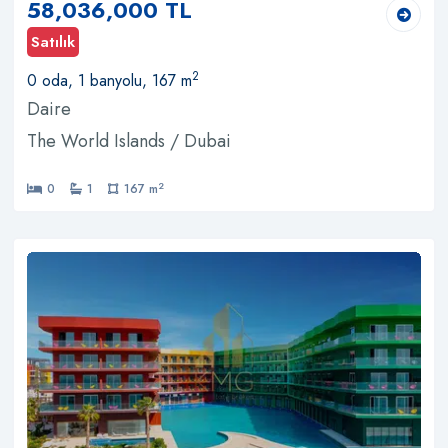
58,036,000 TL
Satılık
2
0 oda, 1 banyolu, 167 m
Daire
The World Islands / Dubai
2
0
1
167 m