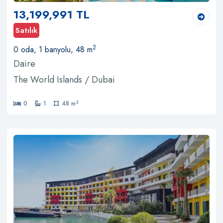
13,199,991 TL
Satılık
2
0 oda, 1 banyolu, 48 m
Daire
The World Islands / Dubai
2
0
1
48 m