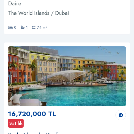
Daire
The World Islands / Dubai
2
0
1
74 m
16,720,000 TL
Satılık
2