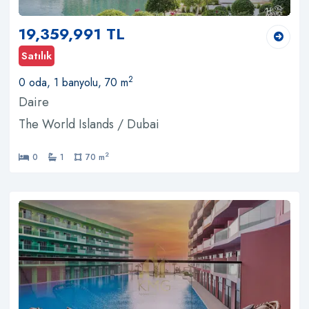
19,359,991 TL
Satılık
2
0 oda, 1 banyolu, 70 m
Daire
The World Islands / Dubai
2
0
1
70 m