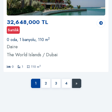
32,648,000 TL
Satılık
2
0 oda, 1 banyolu, 110 m
Daire
The World Islands / Dubai
2
0
1
110 m
1
2
3
4
»