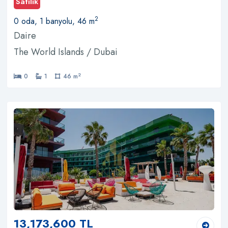
Satılık
2
0 oda, 1 banyolu, 46 m
Daire
The World Islands / Dubai
2
0
1
46 m
13,173,600 TL