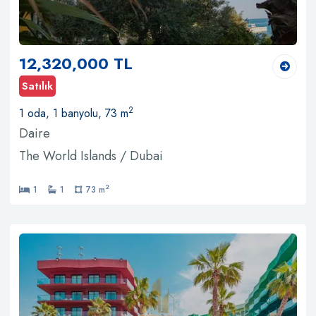
12,320,000 TL
Satılık
2
1 oda, 1 banyolu, 73 m
Daire
The World Islands / Dubai
2
1
1
73 m