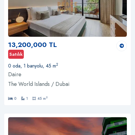
13,200,000 TL
Satılık
2
0 oda, 1 banyolu, 45 m
Daire
The World Islands / Dubai
2
0
1
45 m