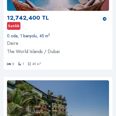
12,742,400 TL
Satılık
2
0 oda, 1 banyolu, 45 m
Daire
The World Islands / Dubai
2
0
1
45 m