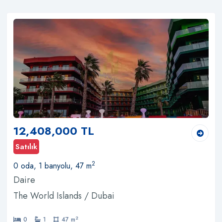
12,408,000 TL
Satılık
2
0 oda, 1 banyolu, 47 m
Daire
The World Islands / Dubai
2
0
1
47 m