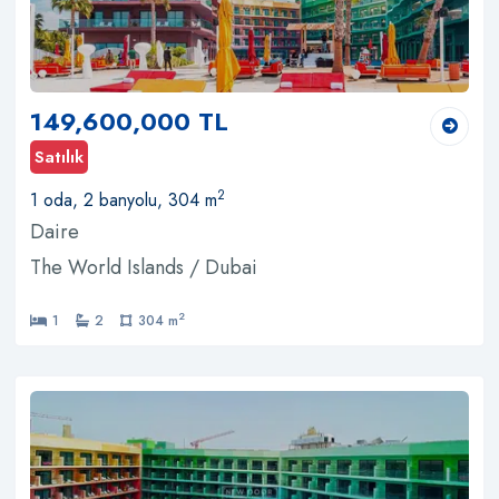
149,600,000 TL
Satılık
2
1 oda, 2 banyolu, 304 m
Daire
The World Islands / Dubai
2
1
2
304 m