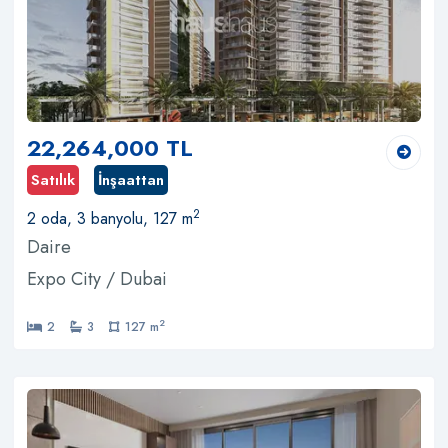
22,264,000 TL
Satılık
İnşaattan
2
2 oda, 3 banyolu, 127 m
Daire
Expo City / Dubai
2
2
3
127 m