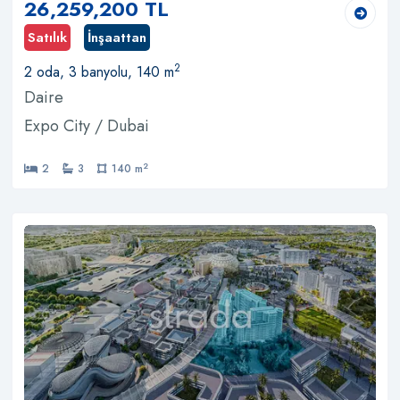
26,259,200 TL
Satılık
İnşaattan
2
2 oda, 3 banyolu, 140 m
Daire
Expo City / Dubai
2
2
3
140 m