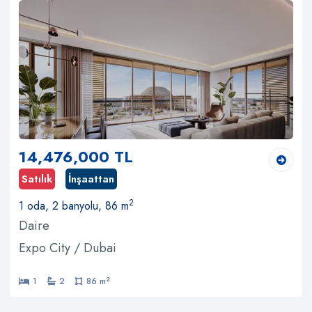
14,476,000 TL
Satılık
İnşaattan
2
1 oda, 2 banyolu, 86 m
Daire
Expo City / Dubai
2
1
2
86 m