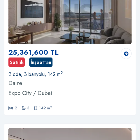
25,361,600 TL
Satılık
İnşaattan
2
2 oda, 3 banyolu, 142 m
Daire
Expo City / Dubai
2
2
3
142 m