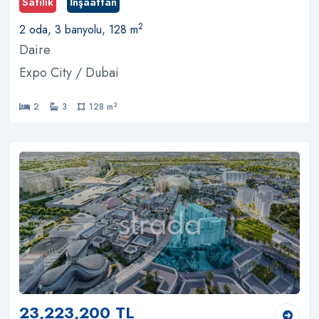
Satılık
İnşaattan
2
2 oda, 3 banyolu, 128 m
Daire
Expo City / Dubai
2
2
3
128 m
23,223,200 TL