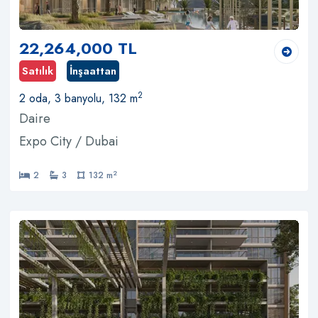
22,264,000 TL
Satılık
İnşaattan
2
2 oda, 3 banyolu, 132 m
Daire
Expo City / Dubai
2
2
3
132 m