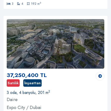
2
3
4
192 m
37,250,400 TL
Satılık
İnşaattan
2
3 oda, 4 banyolu, 201 m
Daire
Expo City / Dubai