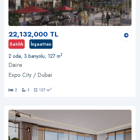
22,132,000 TL
Satılık
İnşaattan
2
2 oda, 3 banyolu, 127 m
Daire
Expo City / Dubai
2
2
3
127 m