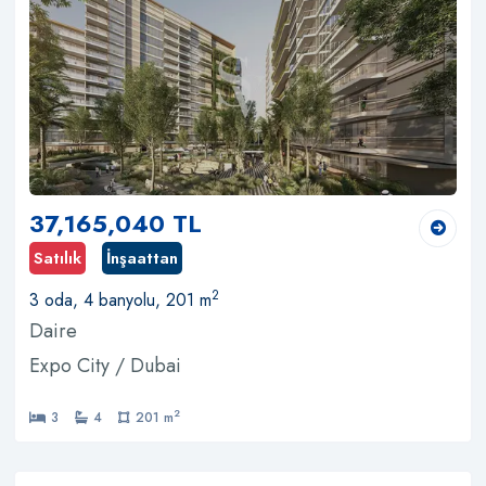
37,165,040 TL
Satılık
İnşaattan
2
3 oda, 4 banyolu, 201 m
Daire
Expo City / Dubai
2
3
4
201 m