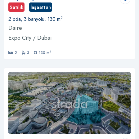
Satılık
İnşaattan
2
2 oda, 3 banyolu, 130 m
Daire
Expo City / Dubai
2
2
3
130 m