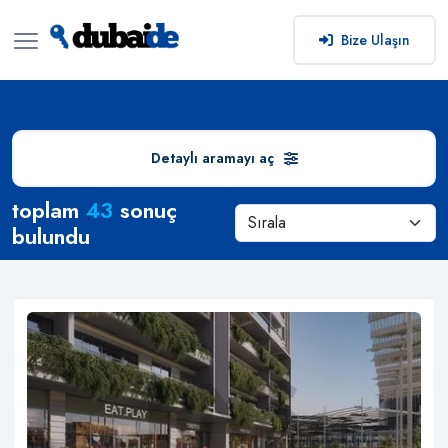
Bize Ulaşın
Detaylı aramayı aç
Arama Sonuçları
toplam
43
sonuç
bulundu