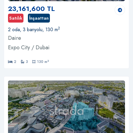
23,161,600 TL
Satılık
İnşaattan
2
2 oda, 3 banyolu, 130 m
Daire
Expo City / Dubai
2
2
3
130 m