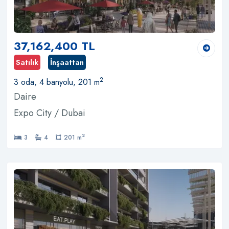
37,162,400 TL
Satılık
İnşaattan
2
3 oda, 4 banyolu, 201 m
Daire
Expo City / Dubai
2
3
4
201 m