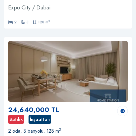
Expo City / Dubai
2
2
3
128 m
24,640,000 TL
Satılık
İnşaattan
2
2 oda, 3 banyolu, 128 m