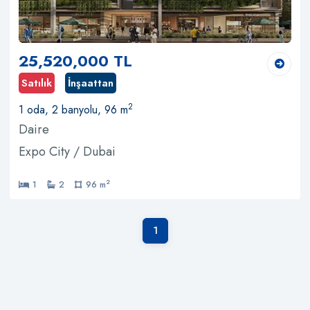
25,520,000 TL
Satılık
İnşaattan
2
1 oda, 2 banyolu, 96 m
Daire
Expo City / Dubai
2
1
2
96 m
1