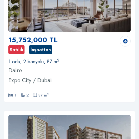
15,752,000 TL
Satılık
İnşaattan
2
1 oda, 2 banyolu, 87 m
Daire
Expo City / Dubai
2
1
2
87 m