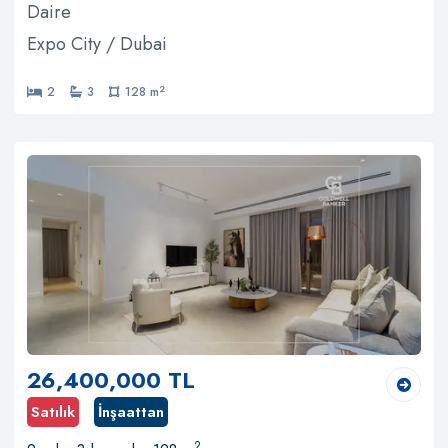
Daire
Expo City / Dubai
2
2
3
128 m
26,400,000 TL
Satılık
İnşaattan
2