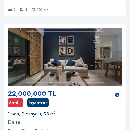
2
3
4
201 m
22,000,000 TL
Satılık
İnşaattan
2
1 oda, 2 banyolu, 95 m
Daire