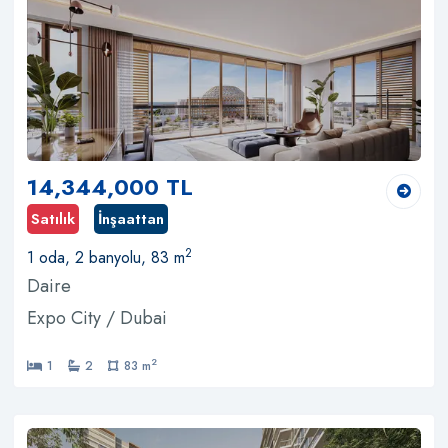
14,344,000 TL
Satılık
İnşaattan
2
1 oda, 2 banyolu, 83 m
Daire
Expo City / Dubai
2
1
2
83 m