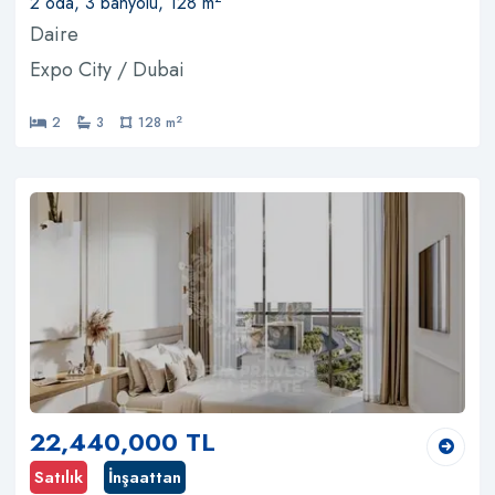
2 oda, 3 banyolu, 128 m
Daire
Expo City / Dubai
2
2
3
128 m
22,440,000 TL
Satılık
İnşaattan