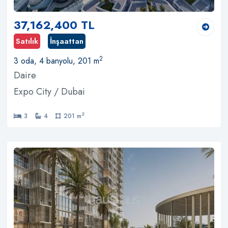
37,162,400 TL
Satılık
İnşaattan
2
3 oda, 4 banyolu, 201 m
Daire
Expo City / Dubai
2
3
4
201 m