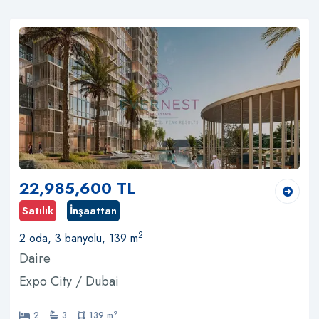
22,985,600 TL
Satılık
İnşaattan
2
2 oda, 3 banyolu, 139 m
Daire
Expo City / Dubai
2
2
3
139 m