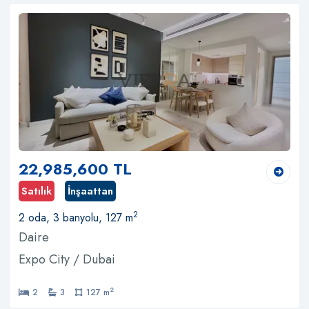
22,985,600 TL
Satılık
İnşaattan
2
2 oda, 3 banyolu, 127 m
Daire
Expo City / Dubai
2
2
3
127 m