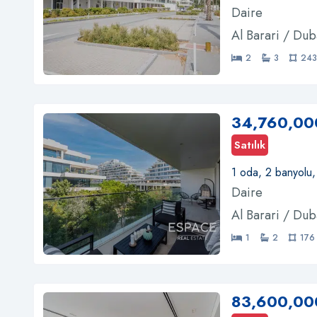
Daire
Al Barari / Dub
2
3
243
34,760,00
Satılık
1 oda, 2 banyolu
Daire
Al Barari / Dub
1
2
176
83,600,00