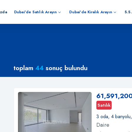
ızda
Dubai'de Satılık Arayın
Dubai'de Kiralık Arayın
S.S.
toplam
44
sonuç bulundu
61,591,20
Satılık
3 oda, 4 banyolu
Daire