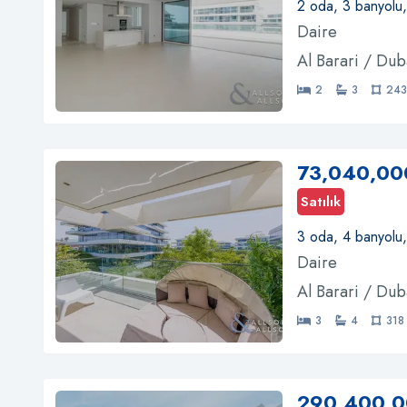
2 oda, 3 banyolu
Daire
Al Barari / Dub
2
3
243
73,040,00
Satılık
3 oda, 4 banyolu
Daire
Al Barari / Dub
3
4
318
290,400,0