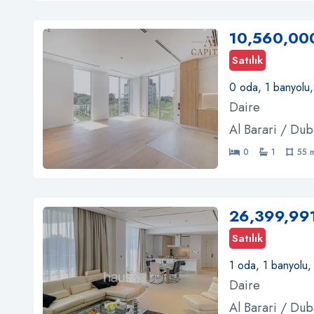
10,560,00
Satılık
0 oda, 1 banyolu
Daire
Al Barari / Dub
0
1
55 
26,399,99
Satılık
1 oda, 1 banyolu
Daire
Al Barari / Dub