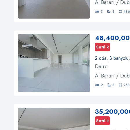
Al Barari / Dub
3
4
486
48,400,00
Satılık
2 oda, 3 banyolu
Daire
Al Barari / Dub
2
3
258
35,200,00
Satılık