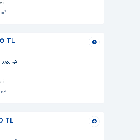
ai
2
 m
0 TL
2
, 258 m
ai
2
 m
0 TL