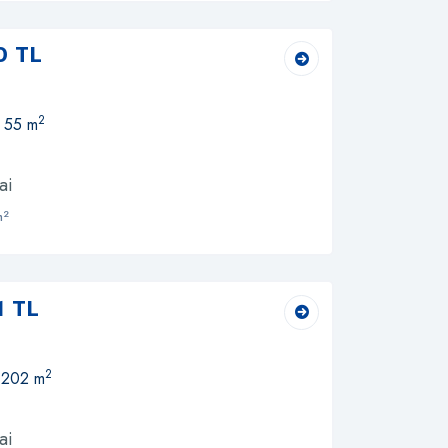
0 TL
2
, 55 m
ai
2
m
1 TL
2
, 202 m
ai