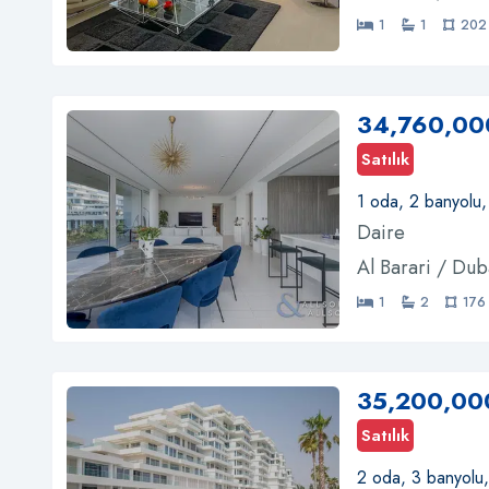
1
1
202
34,760,00
Satılık
1 oda, 2 banyolu
Daire
Al Barari / Dub
1
2
176
35,200,00
Satılık
2 oda, 3 banyolu