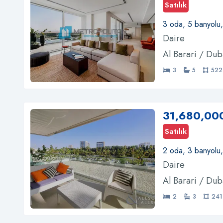
Satılık
3 oda, 5 banyolu
Daire
Al Barari / Dub
3
5
522
31,680,00
Satılık
2 oda, 3 banyolu
Daire
Al Barari / Dub
2
3
241