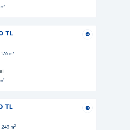
2
 m
0 TL
2
, 176 m
ai
2
 m
0 TL
2
, 243 m