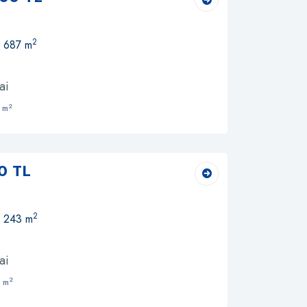
2
, 687 m
ai
2
 m
0 TL
2
, 243 m
ai
2
 m