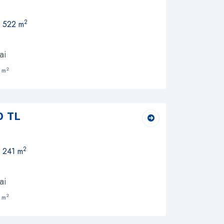
2
, 522 m
ai
2
 m
0 TL
2
, 241 m
ai
2
 m