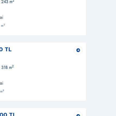
2
, 243 m
ai
2
 m
0 TL
2
, 318 m
ai
2
 m
00 TL