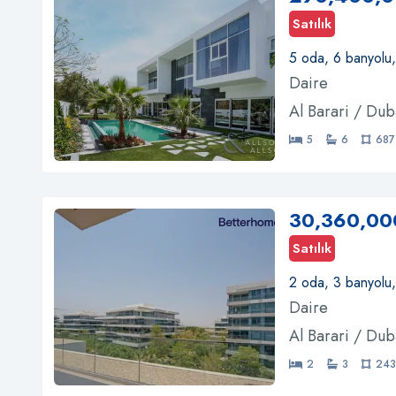
Satılık
5 oda, 6 banyolu
Daire
Al Barari / Dub
5
6
687
30,360,00
Satılık
2 oda, 3 banyolu
Daire
Al Barari / Dub
2
3
243