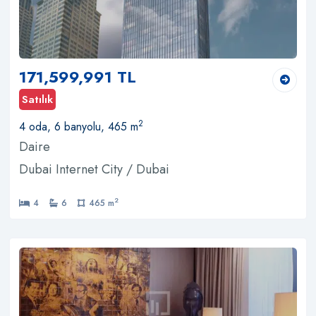
171,599,991 TL
Satılık
2
4 oda, 6 banyolu, 465 m
Daire
Dubai Internet City / Dubai
2
4
6
465 m