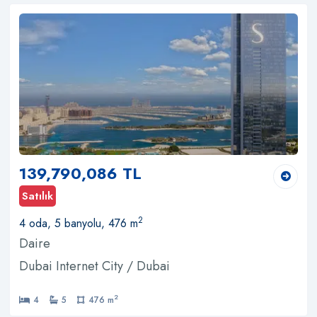
139,790,086 TL
Satılık
2
4 oda, 5 banyolu, 476 m
Daire
Dubai Internet City / Dubai
2
4
5
476 m