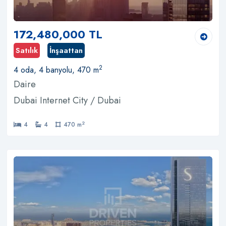
172,480,000 TL
Satılık
İnşaattan
2
4 oda, 4 banyolu, 470 m
Daire
Dubai Internet City / Dubai
2
4
4
470 m