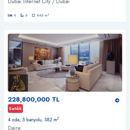
Dubai Internet City / Dubai
2
4
6
446 m
228,800,000 TL
Satılık
2
4 oda, 5 banyolu, 382 m
Daire