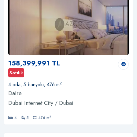
158,399,991 TL
Satılık
2
4 oda, 5 banyolu, 476 m
Daire
Dubai Internet City / Dubai
2
4
5
476 m