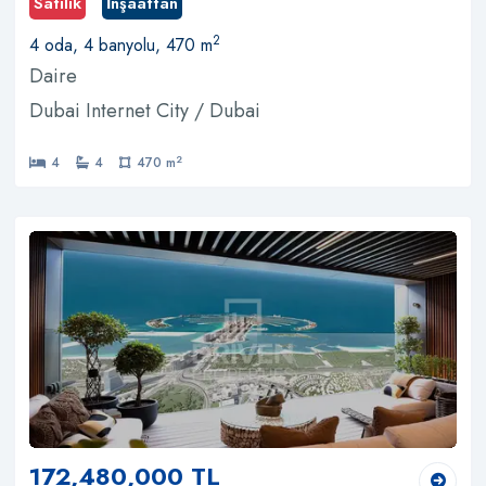
Satılık
İnşaattan
2
4 oda, 4 banyolu, 470 m
Daire
Dubai Internet City / Dubai
2
4
4
470 m
172,480,000 TL