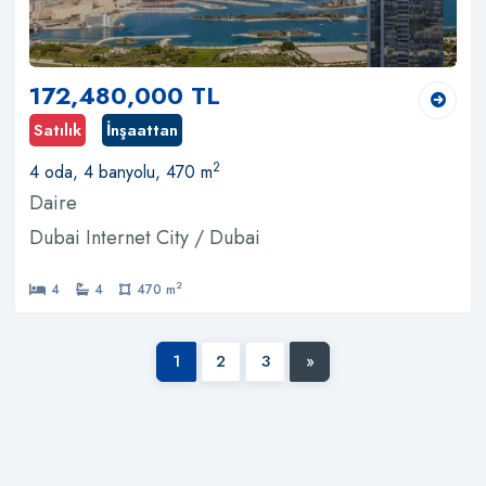
172,480,000 TL
Satılık
İnşaattan
2
4 oda, 4 banyolu, 470 m
Daire
Dubai Internet City / Dubai
2
4
4
470 m
1
2
3
»