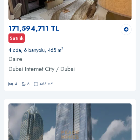
171,594,711 TL
Satılık
2
4 oda, 6 banyolu, 465 m
Daire
Dubai Internet City / Dubai
2
4
6
465 m