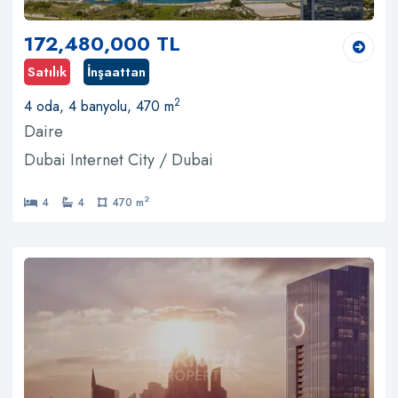
172,480,000 TL
Satılık
İnşaattan
2
4 oda, 4 banyolu, 470 m
Daire
Dubai Internet City / Dubai
2
4
4
470 m