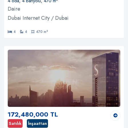
4 oda, 4 banyolu, 470 m
Daire
Dubai Internet City / Dubai
2
4
4
470 m
172,480,000 TL
Satılık
İnşaattan