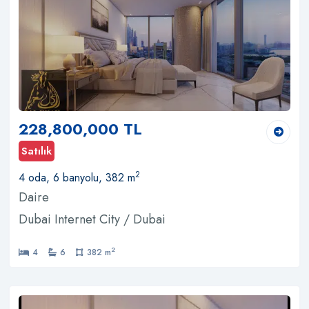
228,800,000 TL
Satılık
2
4 oda, 6 banyolu, 382 m
Daire
Dubai Internet City / Dubai
2
4
6
382 m