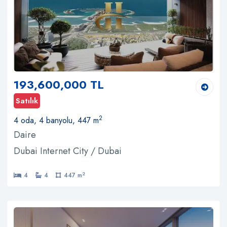
193,600,000 TL
Satılık
2
4 oda, 4 banyolu, 447 m
Daire
Dubai Internet City / Dubai
2
4
4
447 m