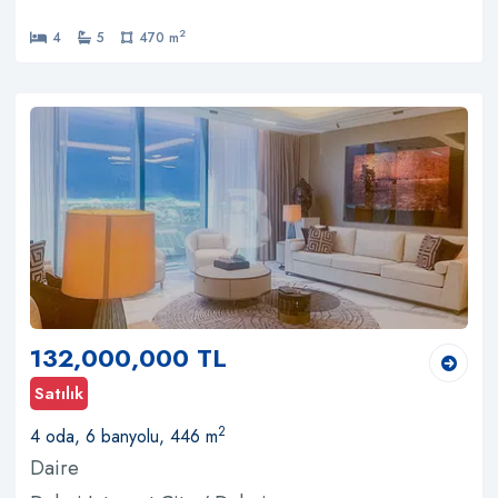
2
4
5
470 m
132,000,000 TL
Satılık
2
4 oda, 6 banyolu, 446 m
Daire