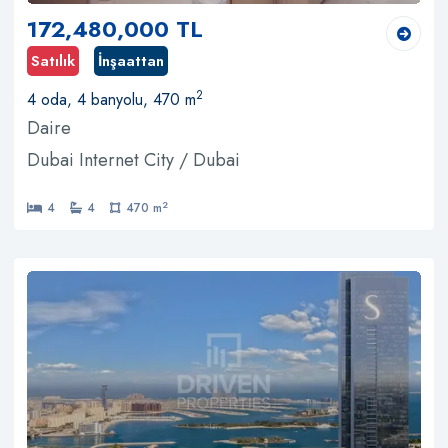
172,480,000 TL
Satılık
İnşaattan
2
4 oda, 4 banyolu, 470 m
Daire
Dubai Internet City / Dubai
2
4
4
470 m