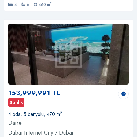
2
4
6
460 m
153,999,991 TL
Satılık
2
4 oda, 5 banyolu, 470 m
Daire
Dubai Internet City / Dubai