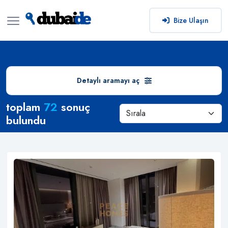
Bize Ulaşın
Detaylı aramayı aç
Arama Sonuçları
toplam
72
sonuç
bulundu