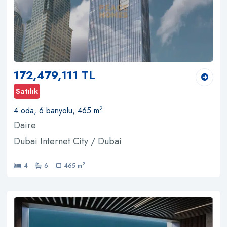
172,479,111 TL
Satılık
2
4 oda, 6 banyolu, 465 m
Daire
Dubai Internet City / Dubai
2
4
6
465 m