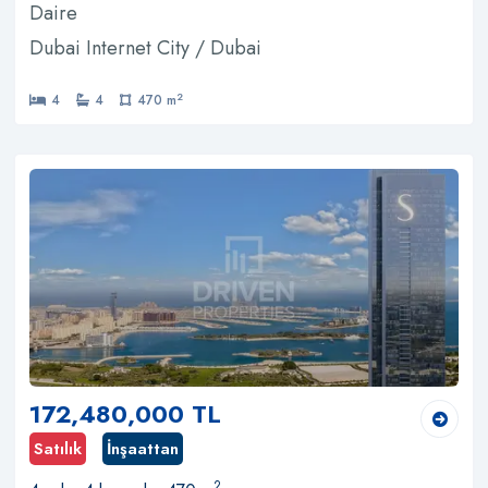
Daire
Dubai Internet City / Dubai
2
4
4
470 m
172,480,000 TL
Satılık
İnşaattan
2