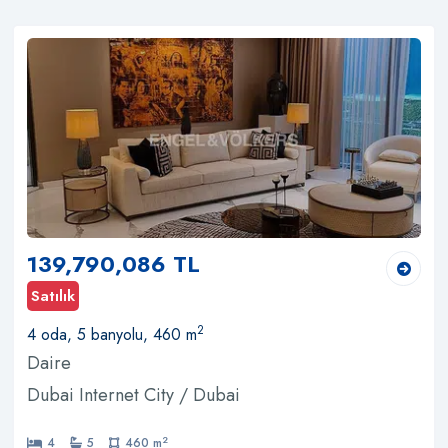
139,790,086 TL
Satılık
2
4 oda, 5 banyolu, 460 m
Daire
Dubai Internet City / Dubai
2
4
5
460 m