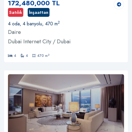
172,480,000 TL
Satılık
İnşaattan
2
4 oda, 4 banyolu, 470 m
Daire
Dubai Internet City / Dubai
2
4
4
470 m