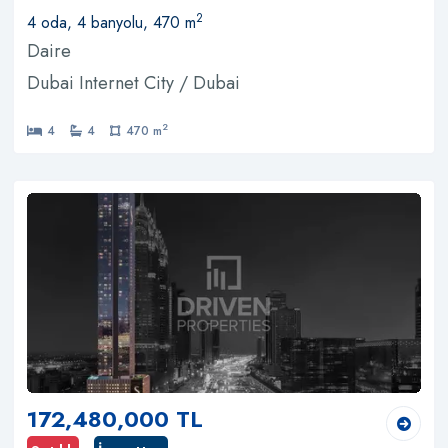
2
4 oda, 4 banyolu, 470 m
Daire
Dubai Internet City / Dubai
2
4
4
470 m
172,480,000 TL