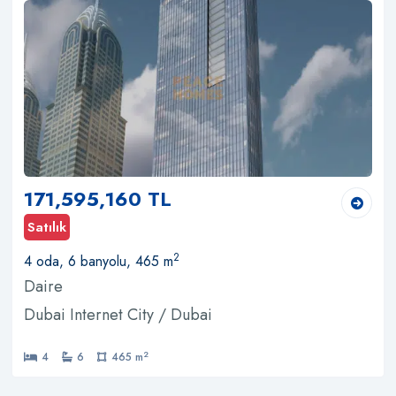
171,595,160 TL
Satılık
2
4 oda, 6 banyolu, 465 m
Daire
Dubai Internet City / Dubai
2
4
6
465 m