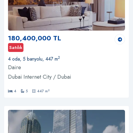
180,400,000 TL
Satılık
2
4 oda, 5 banyolu, 447 m
Daire
Dubai Internet City / Dubai
2
4
5
447 m