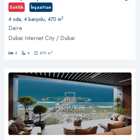
Satılık
İnşaattan
2
4 oda, 4 banyolu, 470 m
Daire
Dubai Internet City / Dubai
2
4
4
470 m