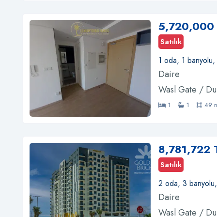
5,720,000
Satılık
1 oda, 1 banyolu,
Daire
Wasl Gate / Du
1
1
49 
8,781,722 
Satılık
2 oda, 3 banyolu
Daire
Wasl Gate / Du