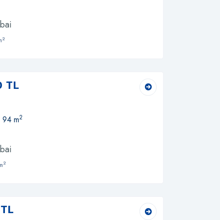
bai
2
m
0 TL
2
, 94 m
bai
2
m
 TL