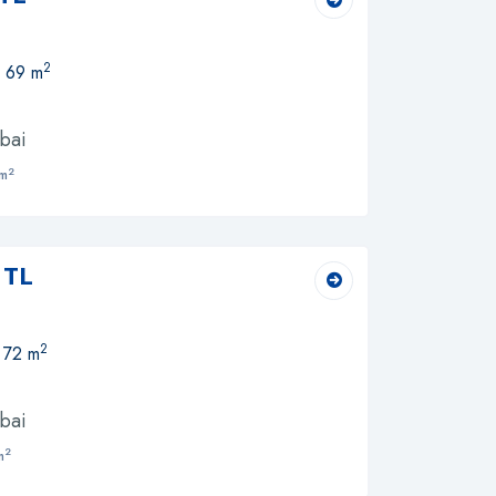
2
, 69 m
bai
2
m
 TL
2
, 72 m
bai
2
m