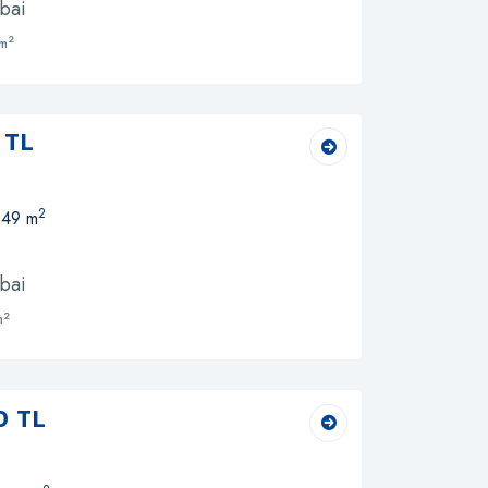
bai
2
m
 TL
2
 49 m
bai
2
m
0 TL