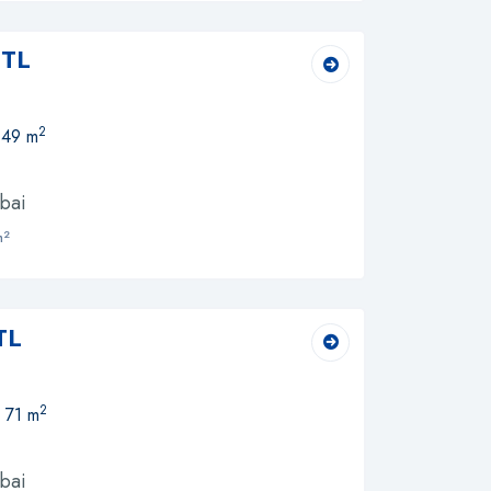
 TL
2
 49 m
bai
2
m
TL
2
, 71 m
bai