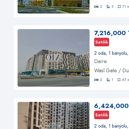
2
3
71 
7,216,000 
Satılık
2 oda, 1 banyolu
Daire
Wasl Gate / Du
2
1
67 
6,424,000
Satılık
2 oda, 1 banyolu