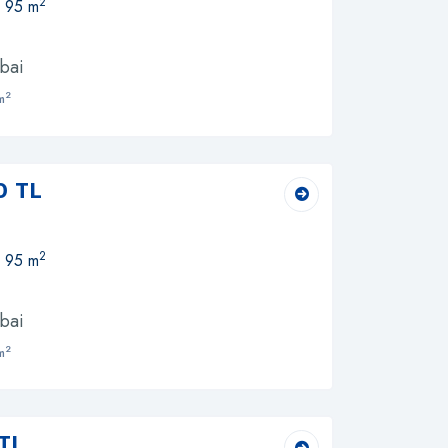
2
, 95 m
bai
2
m
0 TL
2
, 95 m
bai
2
m
TL