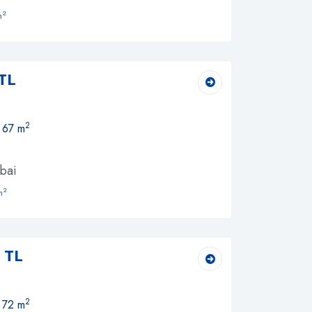
2
m
TL
2
, 67 m
bai
2
m
 TL
2
, 72 m