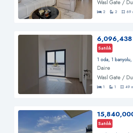
Wasl Gate / Du
2
2
69 
6,096,438
Satılık
1 oda, 1 banyolu,
Daire
Wasl Gate / Du
1
1
49 
15,840,00
Satılık