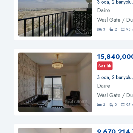
3 oda, 2 banyolu
Daire
Wasl Gate / Du
3
2
95 
15,840,00
Satılık
3 oda, 2 banyolu
Daire
Wasl Gate / Du
3
2
95 
9,670,214 