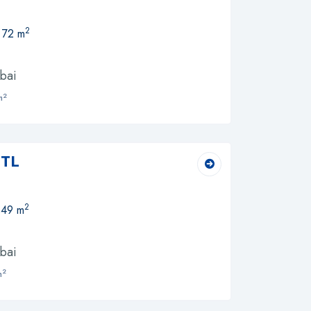
2
, 72 m
bai
2
m
 TL
2
 49 m
bai
2
m