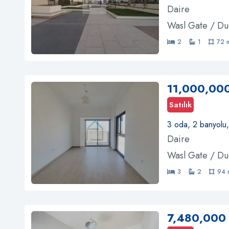
Daire
Wasl Gate / Du
2
1
72 
11,000,00
Satılık
3 oda, 2 banyolu
Daire
Wasl Gate / Du
3
2
94 
7,480,000