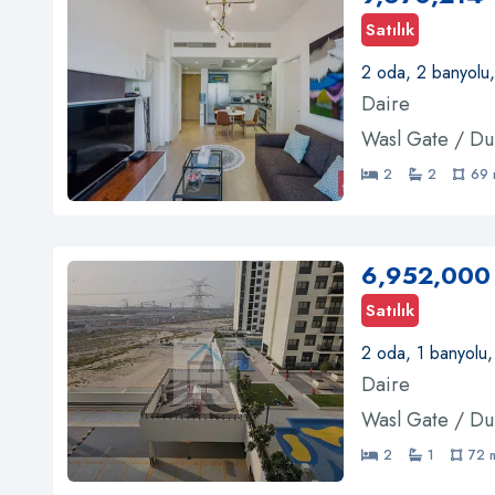
Satılık
2 oda, 2 banyolu
Daire
Wasl Gate / Du
2
2
69 
6,952,000
Satılık
2 oda, 1 banyolu
Daire
Wasl Gate / Du
2
1
72 