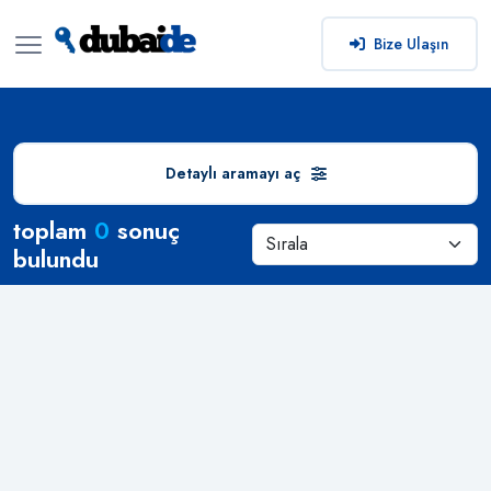
Bize Ulaşın
Detaylı aramayı aç
Arama Sonuçları
toplam
0
sonuç
bulundu