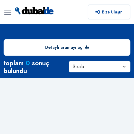
Bize Ulaşın
Detaylı aramayı aç
Arama Sonuçları
toplam
0
sonuç
bulundu