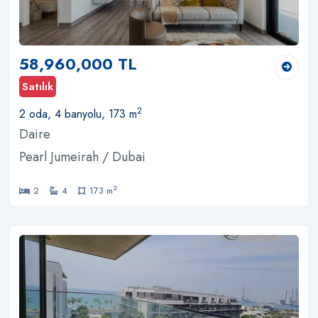
58,960,000 TL
Satılık
2
2 oda, 4 banyolu, 173 m
Daire
Pearl Jumeirah / Dubai
2
2
4
173 m