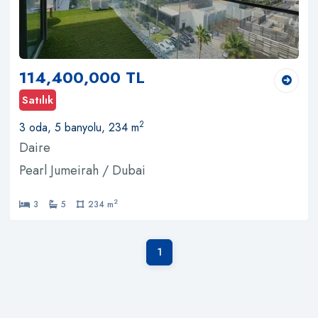
114,400,000 TL
Satılık
2
3 oda, 5 banyolu, 234 m
Daire
Pearl Jumeirah / Dubai
2
3
5
234 m
1