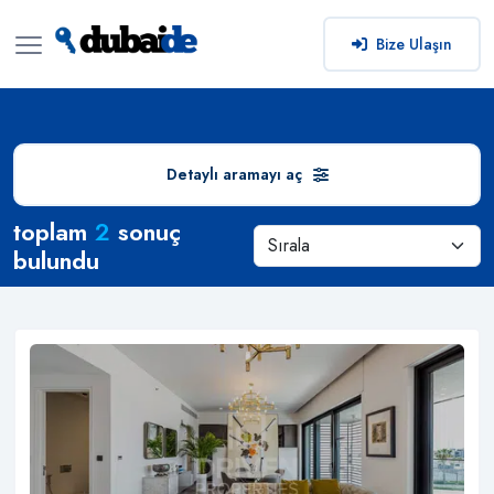
Bize Ulaşın
Detaylı aramayı aç
Arama Sonuçları
toplam
2
sonuç
bulundu