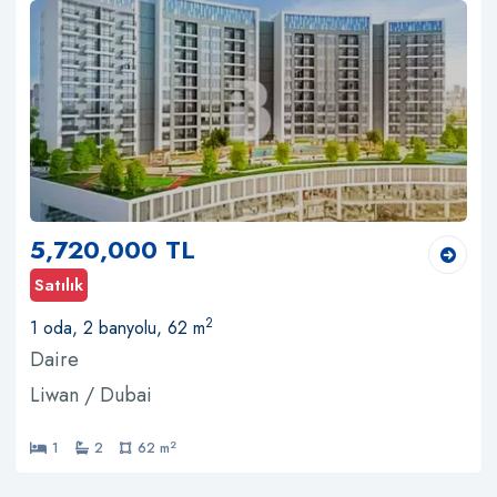
5,720,000 TL
Satılık
2
1 oda, 2 banyolu, 62 m
Daire
Liwan / Dubai
2
1
2
62 m