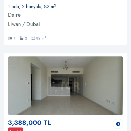
2
1 oda, 2 banyolu, 82 m
Daire
Liwan / Dubai
2
1
2
82 m
3,388,000 TL