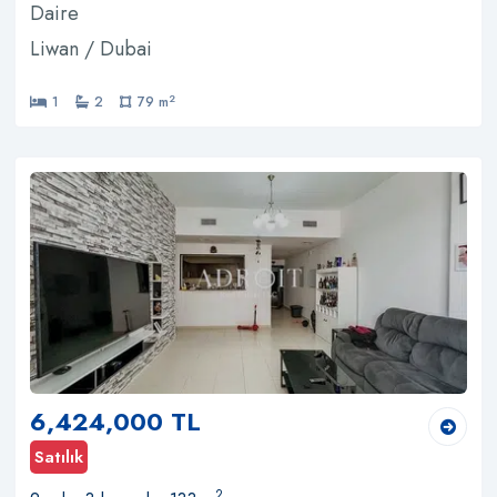
Daire
Liwan / Dubai
2
1
2
79 m
6,424,000 TL
Satılık
2