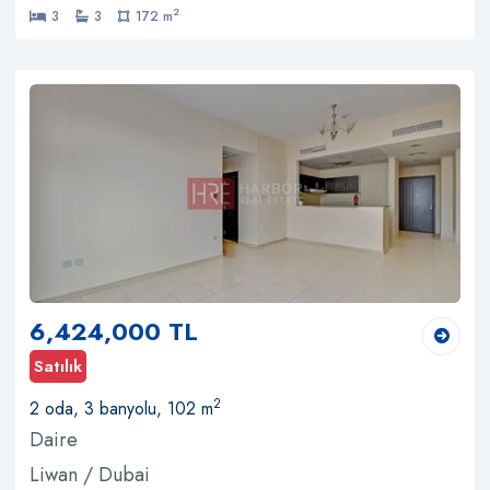
2
3
3
172 m
6,424,000 TL
Satılık
2
2 oda, 3 banyolu, 102 m
Daire
Liwan / Dubai