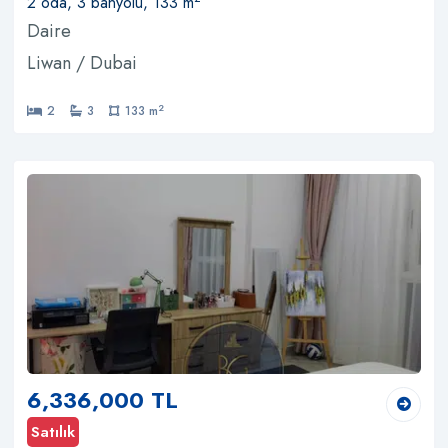
2 oda, 3 banyolu, 133 m
Daire
Liwan / Dubai
2
2
3
133 m
6,336,000 TL
Satılık