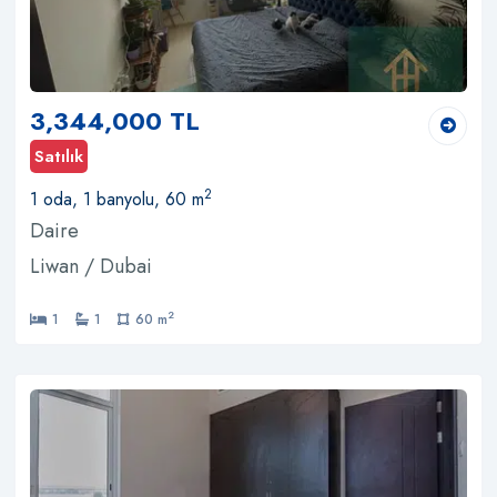
3,344,000 TL
Satılık
2
1 oda, 1 banyolu, 60 m
Daire
Liwan / Dubai
2
1
1
60 m