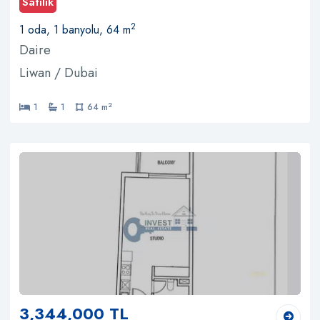
Satılık
2
1 oda, 1 banyolu, 64 m
Daire
Liwan / Dubai
2
1
1
64 m
3,344,000 TL