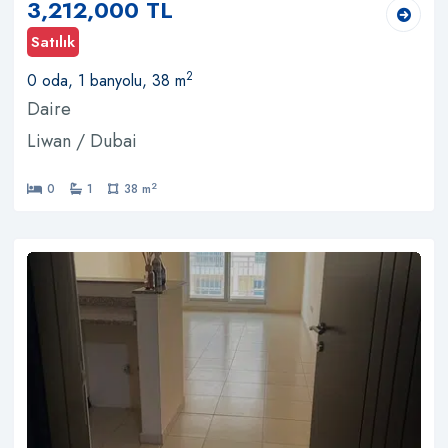
3,212,000 TL
Satılık
2
0 oda, 1 banyolu, 38 m
Daire
Liwan / Dubai
2
0
1
38 m