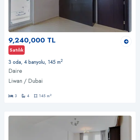
9,240,000 TL
Satılık
2
3 oda, 4 banyolu, 145 m
Daire
Liwan / Dubai
2
3
4
145 m