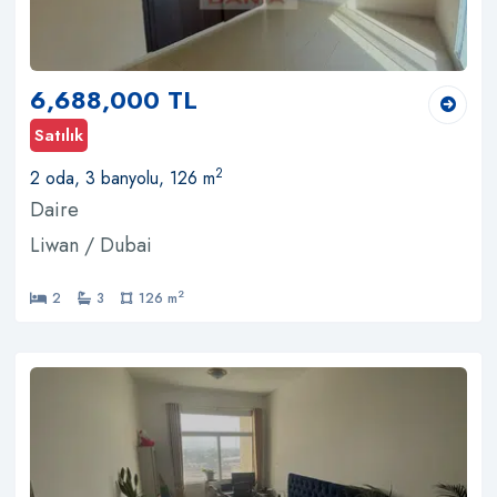
6,688,000 TL
Satılık
2
2 oda, 3 banyolu, 126 m
Daire
Liwan / Dubai
2
2
3
126 m