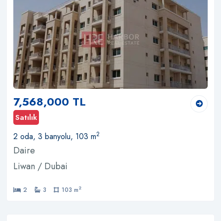
7,568,000 TL
Satılık
2
2 oda, 3 banyolu, 103 m
Daire
Liwan / Dubai
2
2
3
103 m