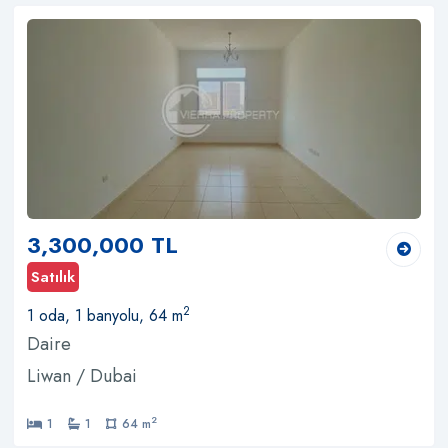
3,300,000 TL
Satılık
2
1 oda, 1 banyolu, 64 m
Daire
Liwan / Dubai
2
1
1
64 m