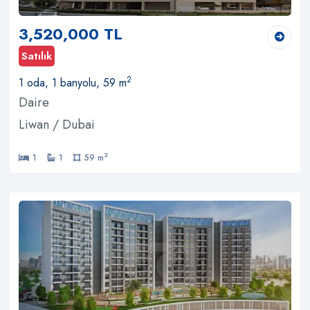
3,520,000 TL
Satılık
2
1 oda, 1 banyolu, 59 m
Daire
Liwan / Dubai
2
1
1
59 m