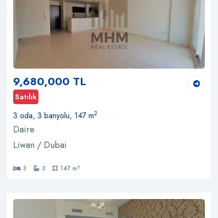
9,680,000 TL
Satılık
2
3 oda, 3 banyolu, 147 m
Daire
Liwan / Dubai
2
3
3
147 m