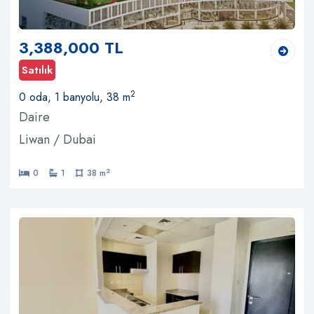
3,388,000 TL
Satılık
2
0 oda, 1 banyolu, 38 m
Daire
Liwan / Dubai
2
0
1
38 m