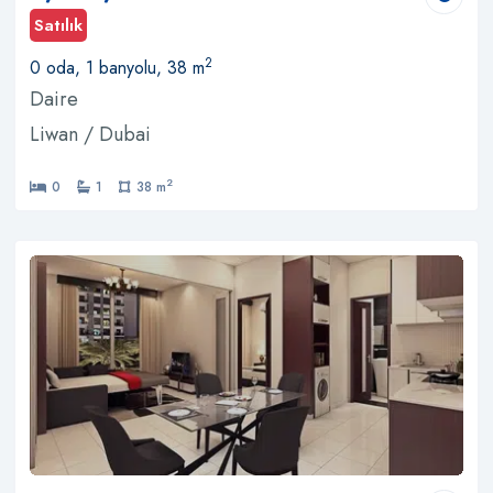
Satılık
2
0 oda, 1 banyolu, 38 m
Daire
Liwan / Dubai
2
0
1
38 m