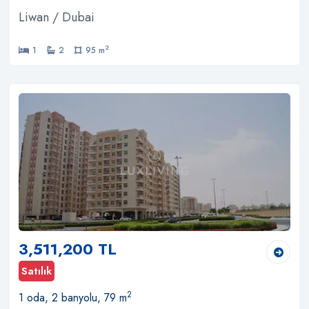
Liwan / Dubai
2
1
2
95 m
3,511,200 TL
Satılık
2
1 oda, 2 banyolu, 79 m