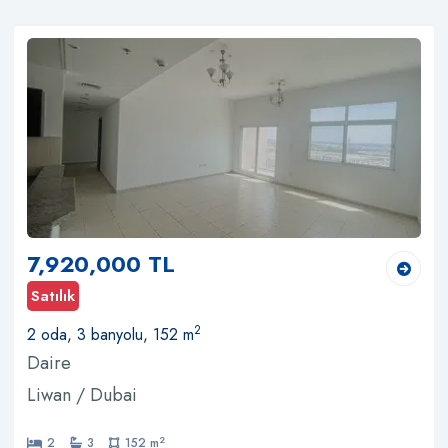
7,920,000 TL
Satılık
2
2 oda, 3 banyolu, 152 m
Daire
Liwan / Dubai
2
2
3
152 m