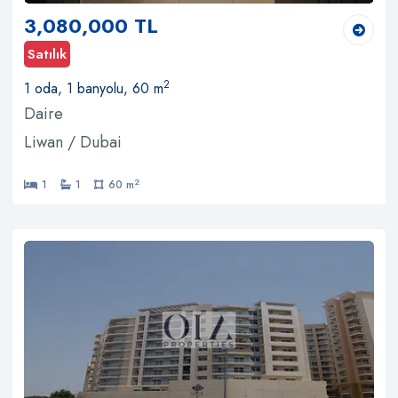
3,080,000 TL
Satılık
2
1 oda, 1 banyolu, 60 m
Daire
Liwan / Dubai
2
1
1
60 m