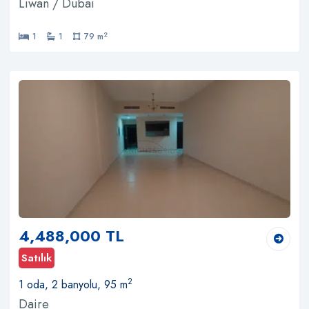
Liwan / Dubai
2
1
1
79 m
4,488,000 TL
Satılık
2
1 oda, 2 banyolu, 95 m
Daire