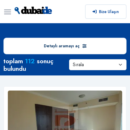
Bize Ulaşın
Detaylı aramayı aç
Arama Sonuçları
toplam
112
sonuç
bulundu