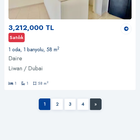
3,212,000 TL
Satılık
2
1 oda, 1 banyolu, 58 m
Daire
Liwan / Dubai
2
1
1
58 m
1
2
3
4
»