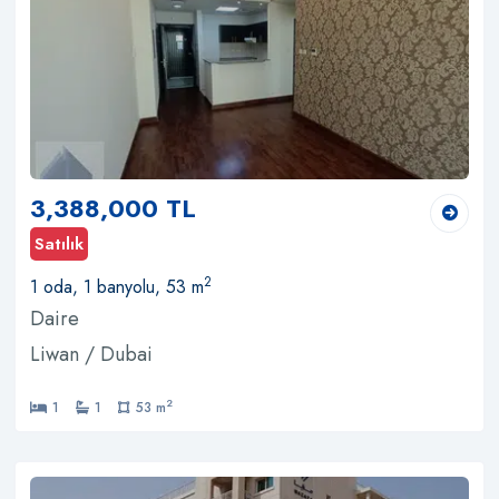
3,388,000 TL
Satılık
2
1 oda, 1 banyolu, 53 m
Daire
Liwan / Dubai
2
1
1
53 m