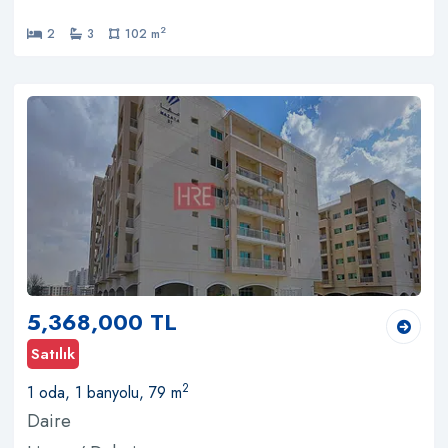
2
2
3
102 m
5,368,000 TL
Satılık
2
1 oda, 1 banyolu, 79 m
Daire