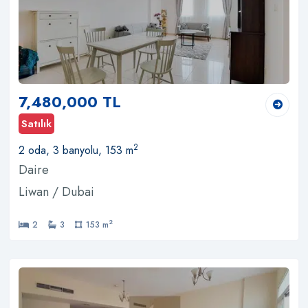
7,480,000 TL
Satılık
2
2 oda, 3 banyolu, 153 m
Daire
Liwan / Dubai
2
2
3
153 m