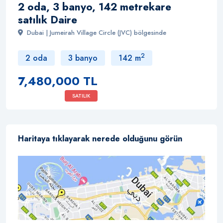
2 oda, 3 banyo, 142 metrekare
satılık Daire
Dubai | Jumeirah Village Circle (JVC) bölgesinde
2
2 oda
3 banyo
142 m
7,480,000 TL
SATILIK
Haritaya tıklayarak nerede olduğunu görün