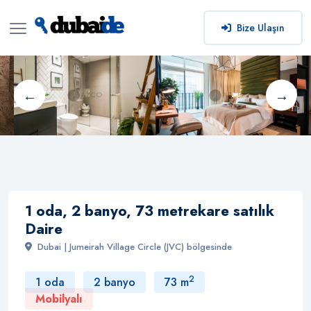
Bize Ulaşın
1 oda, 2 banyo, 73 metrekare satılık
Daire
Dubai | Jumeirah Village Circle (JVC) bölgesinde
2
1 oda
2 banyo
73 m
Mobilyalı