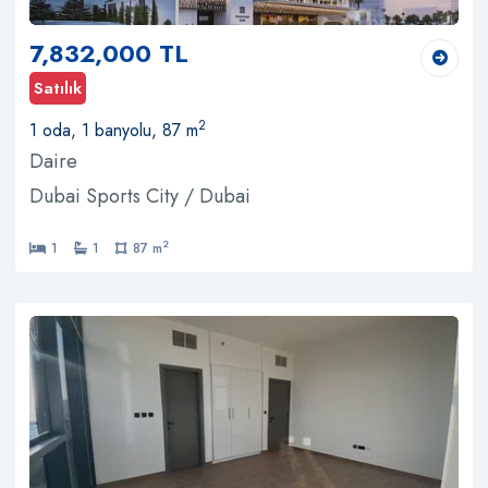
7,832,000 TL
Satılık
2
1 oda, 1 banyolu, 87 m
Daire
Dubai Sports City / Dubai
2
1
1
87 m