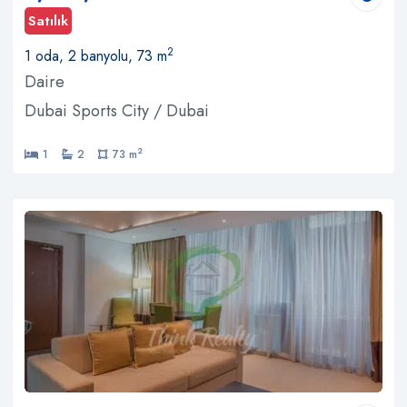
Satılık
2
1 oda, 2 banyolu, 73 m
Daire
Dubai Sports City / Dubai
2
1
2
73 m