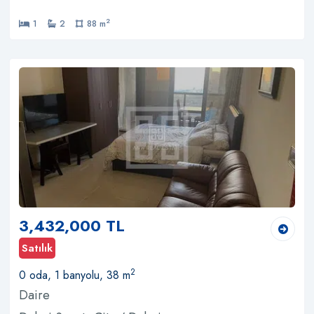
2
1
2
88 m
3,432,000 TL
Satılık
2
0 oda, 1 banyolu, 38 m
Daire