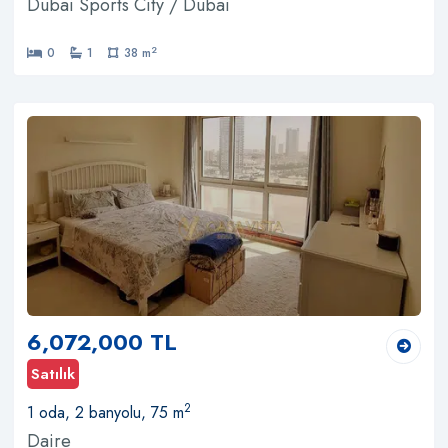
Dubai Sports City / Dubai
2
0
1
38 m
6,072,000 TL
Satılık
2
1 oda, 2 banyolu, 75 m
Daire