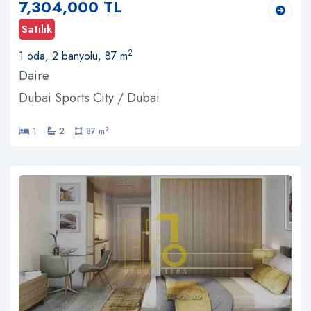
7,304,000 TL
Satılık
2
1 oda, 2 banyolu, 87 m
Daire
Dubai Sports City / Dubai
2
1
2
87 m