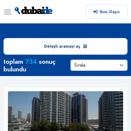
Bize Ulaşın
Detaylı aramayı aç
Arama Sonuçları
toplam
734
sonuç
bulundu