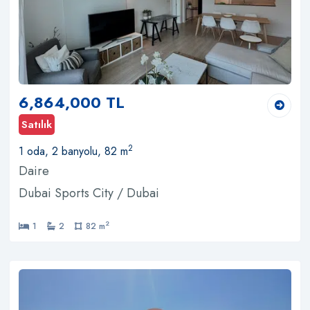
6,864,000 TL
Satılık
2
1 oda, 2 banyolu, 82 m
Daire
Dubai Sports City / Dubai
2
1
2
82 m