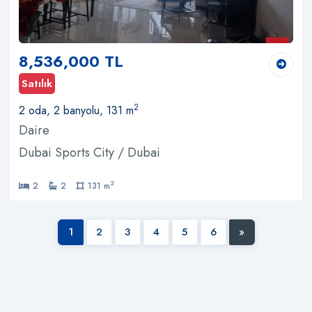
8,536,000 TL
Satılık
2
2 oda, 2 banyolu, 131 m
Daire
Dubai Sports City / Dubai
2
2
2
131 m
1
2
3
4
5
6
»