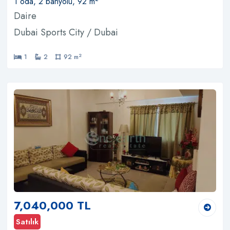
1 oda, 2 banyolu, 92 m
Daire
Dubai Sports City / Dubai
2
1
2
92 m
7,040,000 TL
Satılık