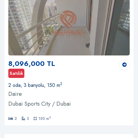
8,096,000 TL
Satılık
2
2 oda, 3 banyolu, 150 m
Daire
Dubai Sports City / Dubai
2
2
3
150 m