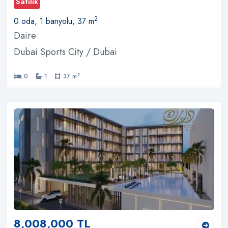
Satılık
2
0 oda, 1 banyolu, 37 m
Daire
Dubai Sports City / Dubai
2
0
1
37 m
8,008,000 TL