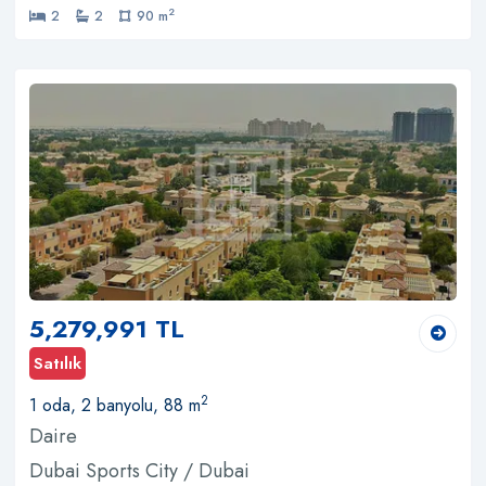
2
2
2
90 m
5,279,991 TL
Satılık
2
1 oda, 2 banyolu, 88 m
Daire
Dubai Sports City / Dubai