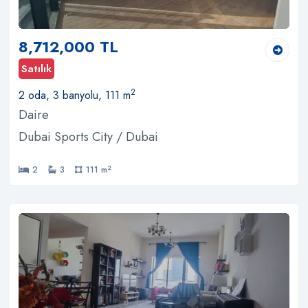
8,712,000 TL
Satılık
2
2 oda, 3 banyolu, 111 m
Daire
Dubai Sports City / Dubai
2
2
3
111 m