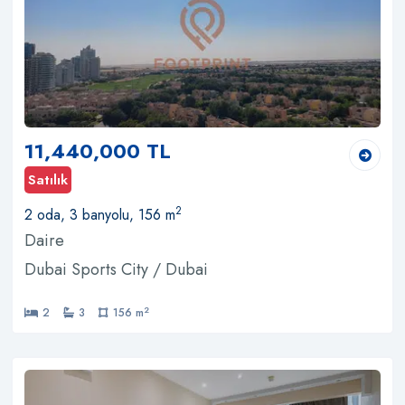
11,440,000 TL
Satılık
2
2 oda, 3 banyolu, 156 m
Daire
Dubai Sports City / Dubai
2
2
3
156 m