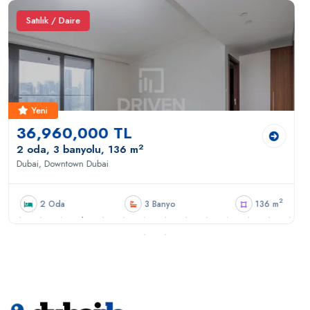
Satılık / Daire
Yeni
19,360,000 TL
2
1 oda, 1 banyolu, 72 m
Dubai, Downtown Dubai
2
136 m
1 Oda
1 Banyo
7