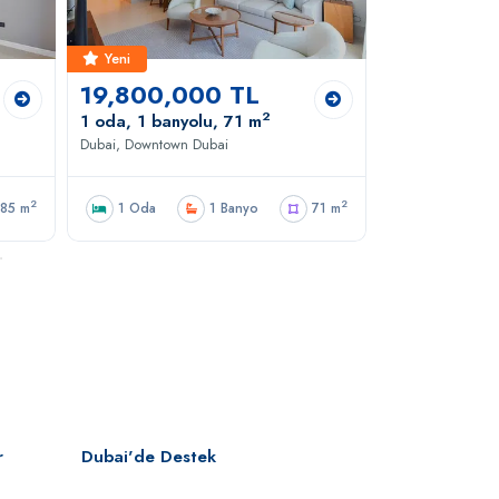
Yeni
Yeni
19,800,000 TL
14,959,
2
1 oda, 1 banyolu, 71 m
1 oda, 1 ban
Dubai, Downtown Dubai
Dubai, Downtown
2
2
85 m
1 Oda
1 Banyo
71 m
1 Oda
r
Dubai'de Destek