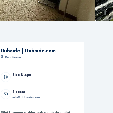
Dubaide | Dubaide.com
Bize Sorun
Bize Ulaşın
E-posta
info@dubaide.com
Bilgi formunu doldurarak da bizden bilgi