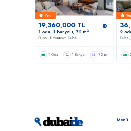
Yeni
Ye
TL
19,360,000 TL
36
2
2
36 m
1 oda, 1 banyolu, 72 m
2 od
Dubai, Downtown Dubai
Dubai
2
2
yo
136 m
1 Oda
1 Banyo
72 m
Menü