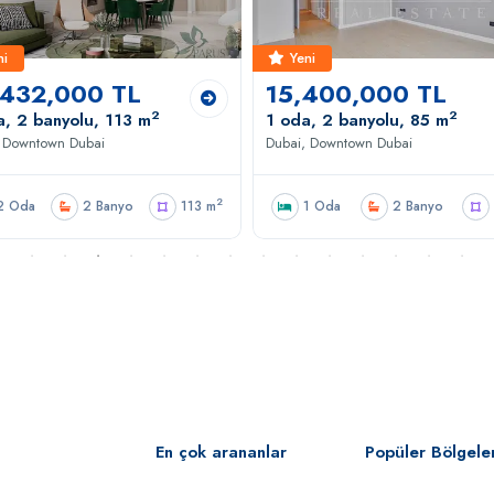
ni
Yeni
,432,000 TL
15,400,000 TL
2
2
a, 2 banyolu, 113 m
1 oda, 2 banyolu, 85 m
, Downtown Dubai
Dubai, Downtown Dubai
2
2 Oda
2 Banyo
113 m
1 Oda
2 Banyo
En çok arananlar
Popüler Bölgele