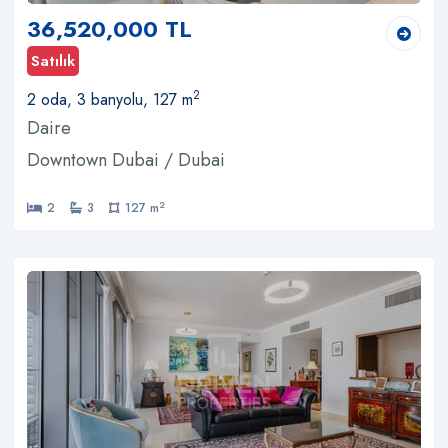
36,520,000 TL
Satılık
2
2 oda, 3 banyolu, 127 m
Daire
Downtown Dubai / Dubai
2
2
3
127 m