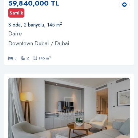
59,840,000 TL
Satılık
2
3 oda, 2 banyolu, 145 m
Daire
Downtown Dubai / Dubai
2
3
2
145 m