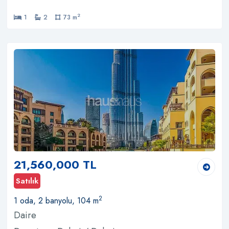
2
1
2
73 m
21,560,000 TL
Satılık
2
1 oda, 2 banyolu, 104 m
Daire