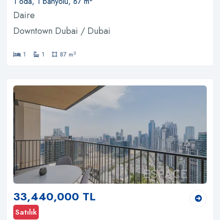
1 oda, 1 banyolu, 87 m
Daire
Downtown Dubai / Dubai
2
1
1
87 m
33,440,000 TL
Satılık