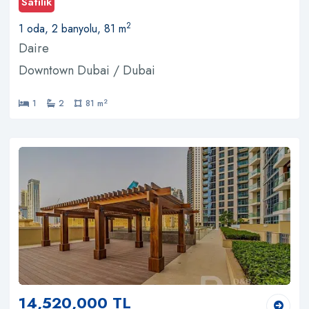
Satılık
2
1 oda, 2 banyolu, 81 m
Daire
Downtown Dubai / Dubai
2
1
2
81 m
14,520,000 TL