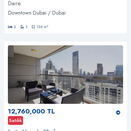
Daire
Downtown Dubai / Dubai
2
2
3
156 m
12,760,000 TL
Satılık
2