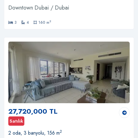
Downtown Dubai / Dubai
2
3
4
160 m
27,720,000 TL
Satılık
2
2 oda, 3 banyolu, 156 m