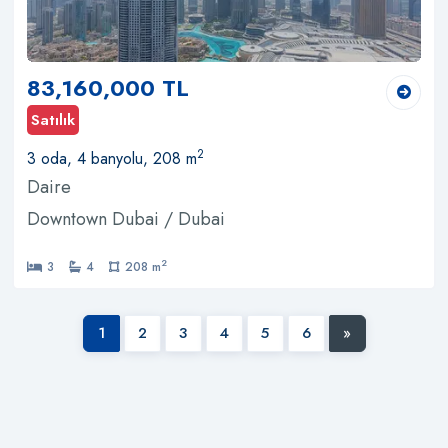
83,160,000 TL
Satılık
2
3 oda, 4 banyolu, 208 m
Daire
Downtown Dubai / Dubai
2
3
4
208 m
1
2
3
4
5
6
»