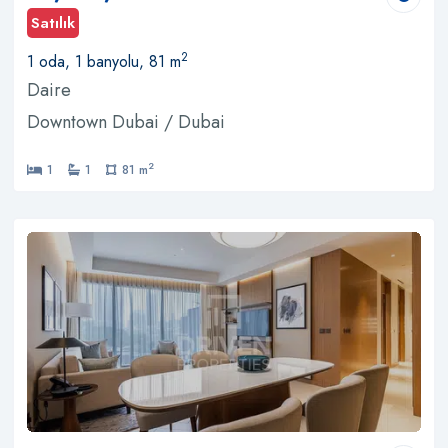
Satılık
2
1 oda, 1 banyolu, 81 m
Daire
Downtown Dubai / Dubai
2
1
1
81 m