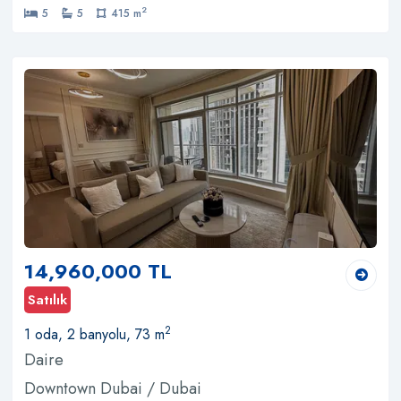
2
5
5
415 m
14,960,000 TL
Satılık
2
1 oda, 2 banyolu, 73 m
Daire
Downtown Dubai / Dubai