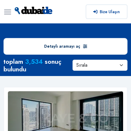
Bize Ulaşın
Detaylı aramayı aç
Arama Sonuçları
toplam
3,534
sonuç
bulundu