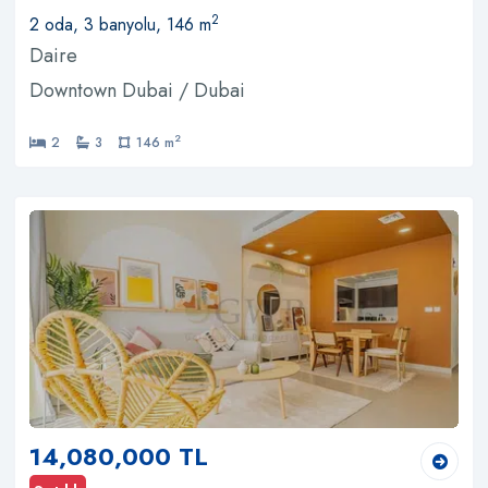
2
2 oda, 3 banyolu, 146 m
Daire
Downtown Dubai / Dubai
2
2
3
146 m
14,080,000 TL