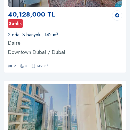
40,128,000 TL
Satılık
2
2 oda, 3 banyolu, 142 m
Daire
Downtown Dubai / Dubai
2
2
3
142 m