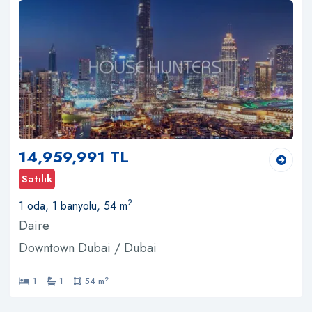
14,959,991 TL
Satılık
2
1 oda, 1 banyolu, 54 m
Daire
Downtown Dubai / Dubai
2
1
1
54 m