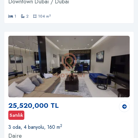
Downtown Dubai / Dubai
2
1
2
104 m
25,520,000 TL
Satılık
2
3 oda, 4 banyolu, 160 m
Daire