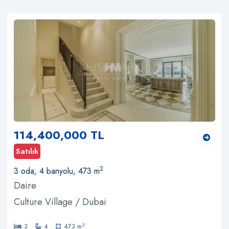
114,400,000 TL
Satılık
2
3 oda, 4 banyolu, 473 m
Daire
Culture Village / Dubai
2
3
4
473 m