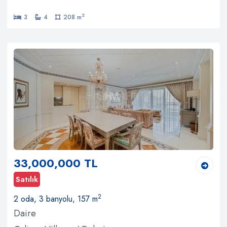
2
3
4
208 m
33,000,000 TL
Satılık
2
2 oda, 3 banyolu, 157 m
Daire