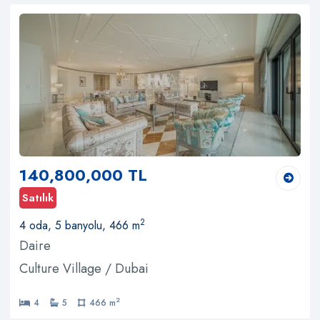
140,800,000 TL
Satılık
2
4 oda, 5 banyolu, 466 m
Daire
Culture Village / Dubai
2
4
5
466 m