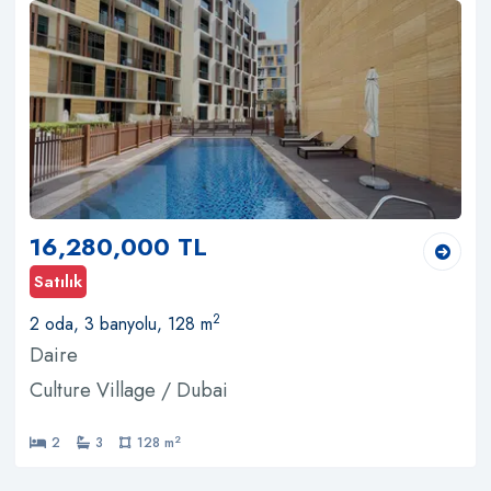
16,280,000 TL
Satılık
2
2 oda, 3 banyolu, 128 m
Daire
Culture Village / Dubai
2
2
3
128 m