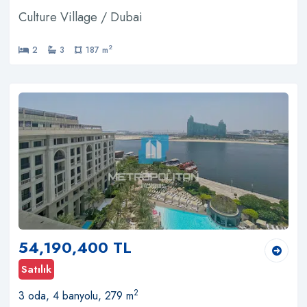
Culture Village / Dubai
2
2
3
187 m
54,190,400 TL
Satılık
2
3 oda, 4 banyolu, 279 m