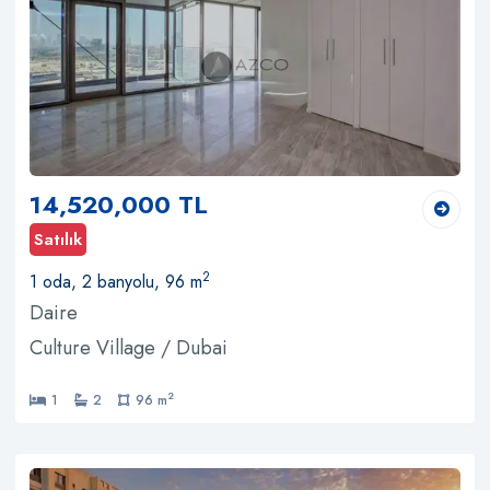
14,520,000 TL
Satılık
2
1 oda, 2 banyolu, 96 m
Daire
Culture Village / Dubai
2
1
2
96 m