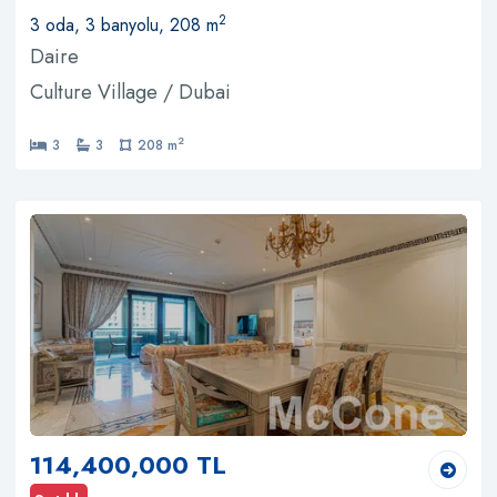
2
3 oda, 3 banyolu, 208 m
Daire
Culture Village / Dubai
2
3
3
208 m
114,400,000 TL