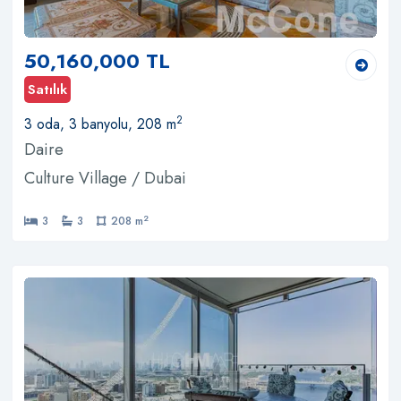
50,160,000 TL
Satılık
2
3 oda, 3 banyolu, 208 m
Daire
Culture Village / Dubai
2
3
3
208 m