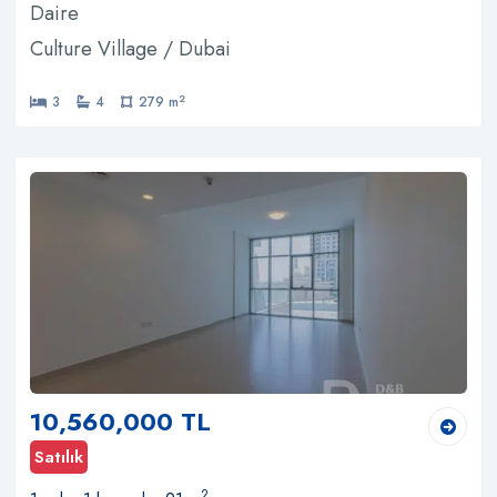
Daire
Culture Village / Dubai
2
3
4
279 m
10,560,000 TL
Satılık
2