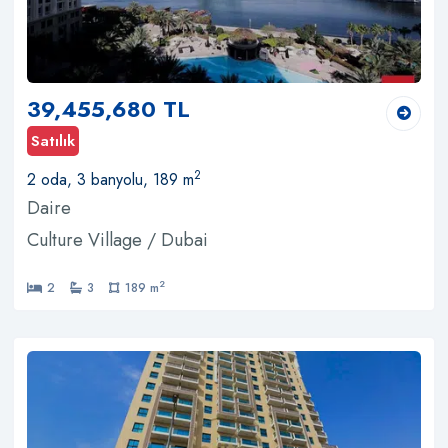
39,455,680 TL
Satılık
2
2 oda, 3 banyolu, 189 m
Daire
Culture Village / Dubai
2
2
3
189 m