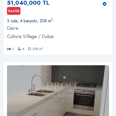
51,040,000 TL
Satılık
2
3 oda, 4 banyolu, 208 m
Daire
Culture Village / Dubai
2
3
4
208 m