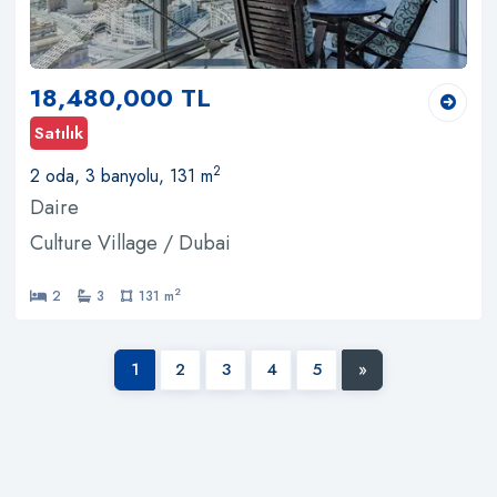
18,480,000 TL
Satılık
2
2 oda, 3 banyolu, 131 m
Daire
Culture Village / Dubai
2
2
3
131 m
1
2
3
4
5
»