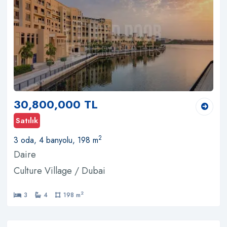
30,800,000 TL
Satılık
2
3 oda, 4 banyolu, 198 m
Daire
Culture Village / Dubai
2
3
4
198 m