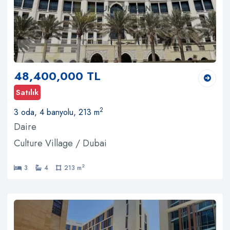
48,400,000 TL
Satılık
2
3 oda, 4 banyolu, 213 m
Daire
Culture Village / Dubai
2
3
4
213 m