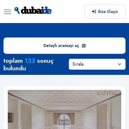
Bize Ulaşın
Detaylı aramayı aç
Arama Sonuçları
toplam
133
sonuç
bulundu