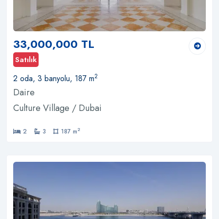
33,000,000 TL
Satılık
2
2 oda, 3 banyolu, 187 m
Daire
Culture Village / Dubai
2
2
3
187 m