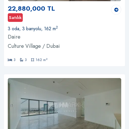
22,880,000 TL
Satılık
2
3 oda, 3 banyolu, 162 m
Daire
Culture Village / Dubai
2
3
3
162 m