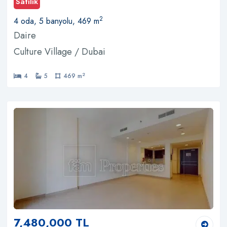
Satılık
2
4 oda, 5 banyolu, 469 m
Daire
Culture Village / Dubai
2
4
5
469 m
7,480,000 TL