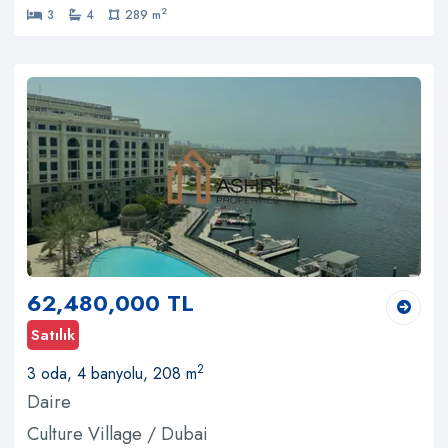
2
3
4
289 m
62,480,000 TL
Satılık
2
3 oda, 4 banyolu, 208 m
Daire
Culture Village / Dubai