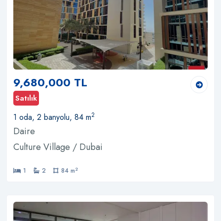
9,680,000 TL
Satılık
2
1 oda, 2 banyolu, 84 m
Daire
Culture Village / Dubai
2
1
2
84 m