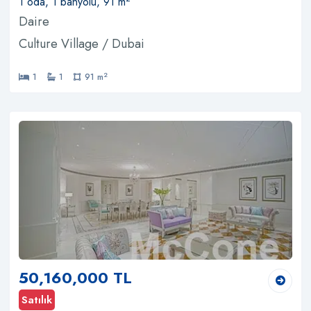
1 oda, 1 banyolu, 91 m
Daire
Culture Village / Dubai
2
1
1
91 m
50,160,000 TL
Satılık