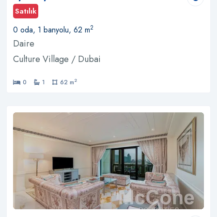
Satılık
2
0 oda, 1 banyolu, 62 m
Daire
Culture Village / Dubai
2
0
1
62 m