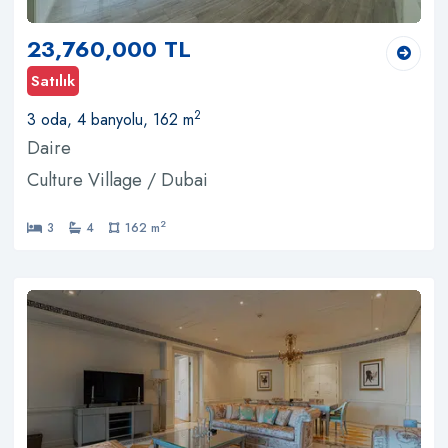
23,760,000 TL
Satılık
2
3 oda, 4 banyolu, 162 m
Daire
Culture Village / Dubai
2
3
4
162 m