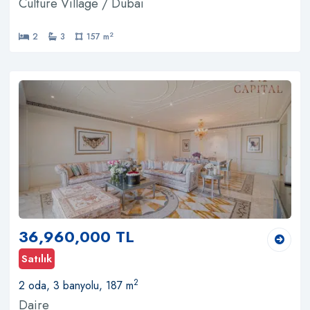
Culture Village / Dubai
2
2
3
157 m
36,960,000 TL
Satılık
2
2 oda, 3 banyolu, 187 m
Daire