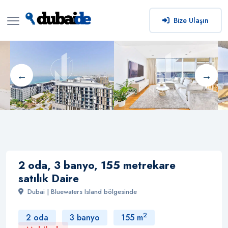
Bize Ulaşın
2 oda, 3 banyo, 155 metrekare
satılık Daire
Dubai | Bluewaters Island bölgesinde
2
2 oda
3 banyo
155 m