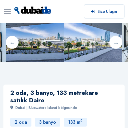
Bize Ulaşın
2 oda, 3 banyo, 133 metrekare
satılık Daire
Dubai | Bluewaters Island bölgesinde
2
2 oda
3 banyo
133 m