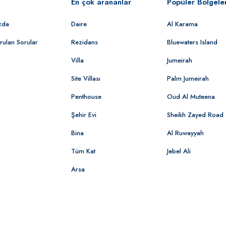
En çok arananlar
Popüler Bölgele
zda
Daire
Al Karama
rulan Sorular
Rezidans
Bluewaters Island
Villa
Jumeirah
Site Villası
Palm Jumeirah
Penthouse
Oud Al Muteena
Şehir Evi
Sheikh Zayed Road
Bina
Al Ruwayyah
Tüm Kat
Jebel Ali
Arsa
© 2022 Dubaide.com | Tüm Hakları Saklıdır