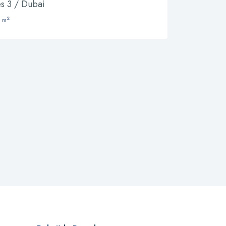
s 3 / Dubai
2
 m