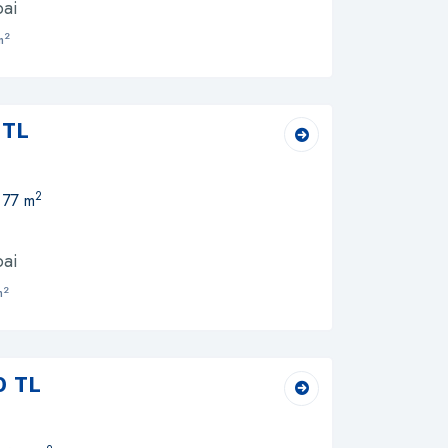
bai
2
m
 TL
2
 77 m
bai
2
m
0 TL