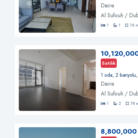
Daire
Al Sufouh / Du
1
1
76 
10,120,00
Satılık
1 oda, 2 banyolu
Daire
Al Sufouh / Du
1
2
78 
8,800,000