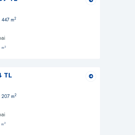
2
, 447 m
bai
2
 m
4 TL
2
, 207 m
bai
2
 m