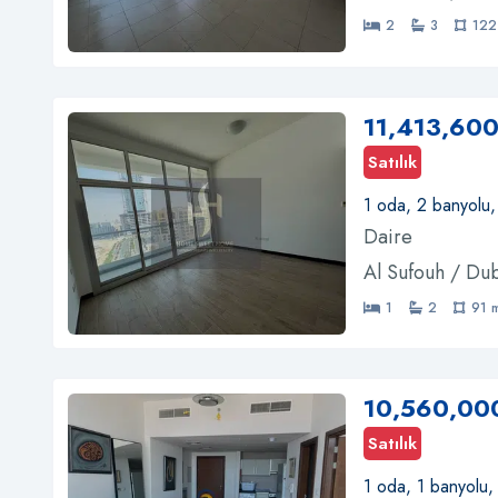
2
3
122
11,413,600
Satılık
1 oda, 2 banyolu,
Daire
Al Sufouh / Du
1
2
91 
10,560,00
Satılık
1 oda, 1 banyolu,