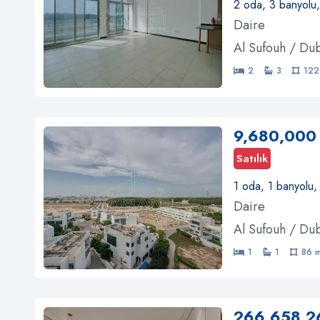
2 oda, 3 banyolu
Daire
Al Sufouh / Du
2
3
122
9,680,000
Satılık
1 oda, 1 banyolu,
Daire
Al Sufouh / Du
1
1
86 
266,658,2