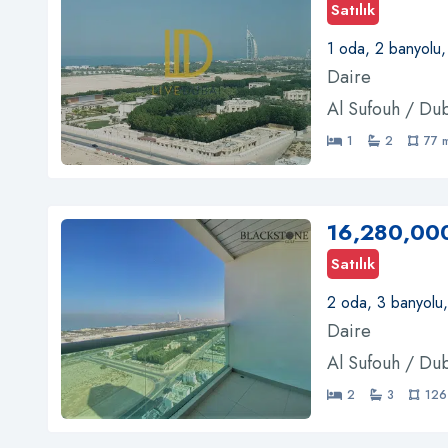
Satılık
1 oda, 2 banyolu,
Daire
Al Sufouh / Du
1
2
77 
16,280,00
Satılık
2 oda, 3 banyolu
Daire
Al Sufouh / Du
2
3
126