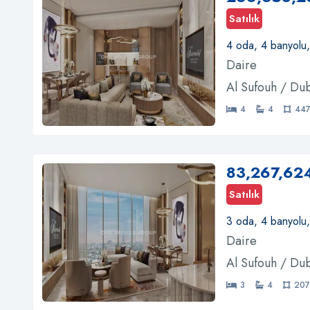
Satılık
4 oda, 4 banyolu
Daire
Al Sufouh / Du
4
4
447
83,267,62
Satılık
3 oda, 4 banyolu
Daire
Al Sufouh / Du
3
4
207