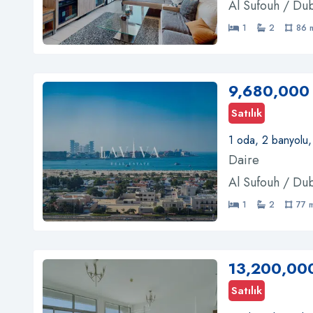
Al Sufouh / Du
1
2
86 
9,680,000
Satılık
1 oda, 2 banyolu,
Daire
Al Sufouh / Du
1
2
77 
13,200,00
Satılık