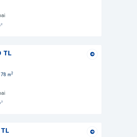
bai
2
m
0 TL
2
, 78 m
bai
2
m
 TL