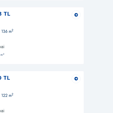
8 TL
2
, 136 m
bai
2
 m
0 TL
2
, 122 m
bai