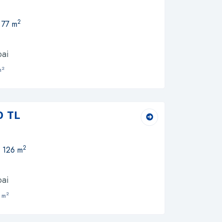
2
 77 m
bai
2
m
0 TL
2
, 126 m
bai
2
 m