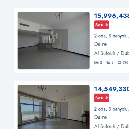
15,996,43
Satılık
2 oda, 3 banyolu
Daire
Al Sufouh / Du
2
3
136
14,549,33
Satılık
2 oda, 3 banyolu
Daire
Al Sufouh / Du