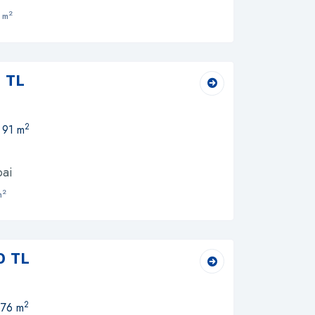
2
 m
 TL
2
 91 m
bai
2
m
0 TL
2
 76 m