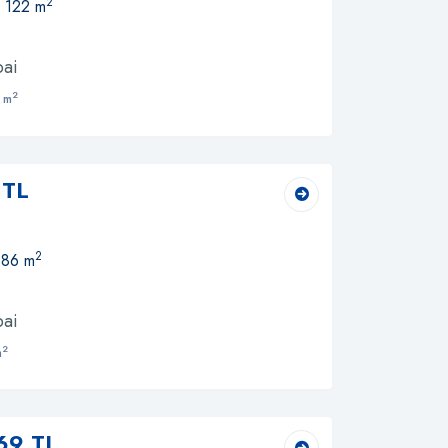
2
, 122 m
bai
2
 m
 TL
2
 86 m
bai
2
m
69 TL