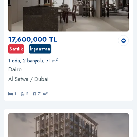
17,600,000 TL
Satılık
İnşaattan
2
1 oda, 2 banyolu, 71 m
Daire
Al Satwa / Dubai
2
1
2
71 m