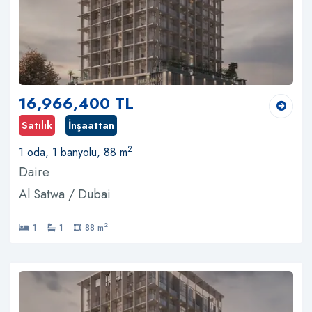
16,966,400 TL
Satılık
İnşaattan
2
1 oda, 1 banyolu, 88 m
Daire
Al Satwa / Dubai
2
1
1
88 m