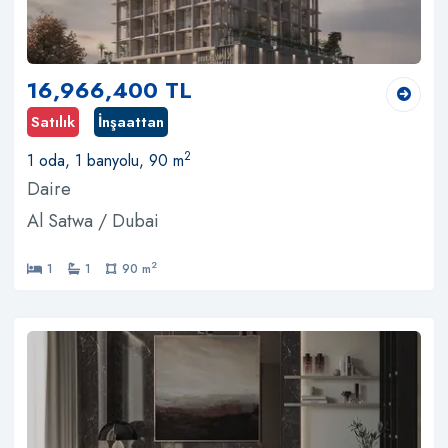
16,966,400 TL
Satılık
İnşaattan
2
1 oda, 1 banyolu, 90 m
Daire
Al Satwa / Dubai
2
1
1
90 m