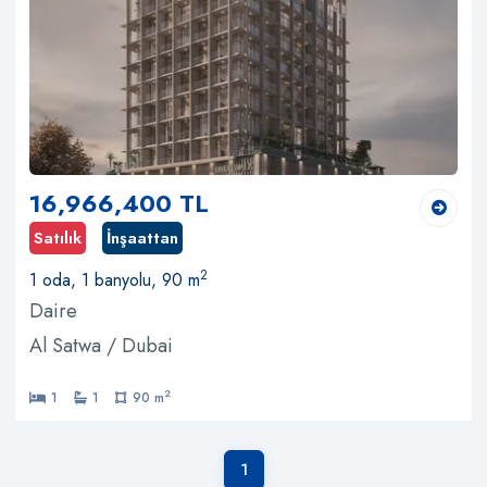
16,966,400 TL
Satılık
İnşaattan
2
1 oda, 1 banyolu, 90 m
Daire
Al Satwa / Dubai
2
1
1
90 m
1