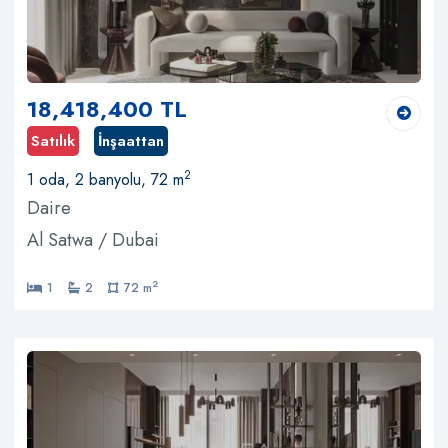
18,418,400 TL
Satılık
İnşaattan
2
1 oda, 2 banyolu, 72 m
Daire
Al Satwa / Dubai
2
1
2
72 m