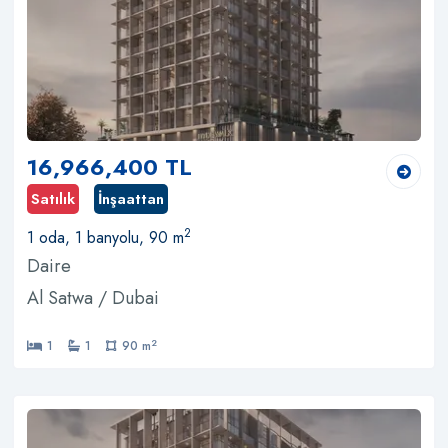
16,966,400 TL
Satılık
İnşaattan
2
1 oda, 1 banyolu, 90 m
Daire
Al Satwa / Dubai
2
1
1
90 m