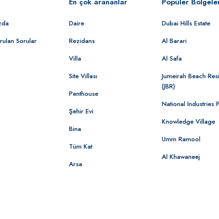
En çok arananlar
Popüler Bölgele
zda
Daire
Dubai Hills Estate
rulan Sorular
Rezidans
Al Barari
Villa
Al Safa
Site Villası
Jumeirah Beach Res
(JBR)
Penthouse
National Industries 
Şehir Evi
Knowledge Village
Bina
Umm Ramool
Tüm Kat
Al Khawaneej
Arsa
© 2022 Dubaide.com | Tüm Hakları Saklıdır